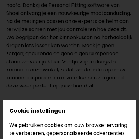
hoofd. Dankzij de Personal Fitting software van
Shoei ontvang je een nauwkeurige maataanduiding.
Na de metingen passen onze experts de helm aan
terwijl ze samen met jou controleren hoe deze zit.
We begrijpen dat het binnenkussen na herhaaldelijk
dragen iets losser kan worden. Maak je geen
zorgen; gedurende de gehele gebruiksperiode
staan we voor je klaar. Voel je vrij om langs te
komen in onze winkel, zodat we de helm opnieuw
kunnen aanpassen en ervoor kunnen zorgen dat
deze weer perfect op jouw hoofd zit.
Meer informatie nodig?
Cookie instellingen
Heb je meer informatie nodig over dit product?
Neem dan
contact
met ons op of kom langs in één
We gebruiken cookies om jouw browse-ervaring
van
onze winkels
in Breda, Capelle aan den IJssel,
te verbeteren, gepersonaliseerde advertenties
Eindhoven, Vianen of Apeldoorn. In de winkels kun je