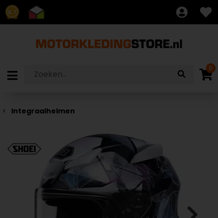
8.7
0
Integraalhelmen