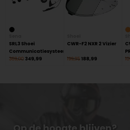
Sena
Shoei
S
SRL3 Shoei
CWR-F2 NXR 2 Vizier
C
Communicatiesysteem
P
369,00
349,99
199,95
188,99
10
Op de hoogte blijven?