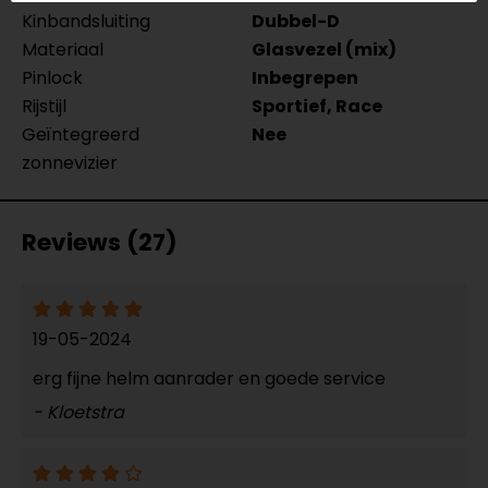
Kinbandsluiting
Dubbel-D
Materiaal
Glasvezel (mix)
Pinlock
Inbegrepen
Rijstijl
Sportief, Race
Geïntegreerd
Nee
zonnevizier
Reviews (27)
19-05-2024
erg fijne helm aanrader en goede service
- Kloetstra