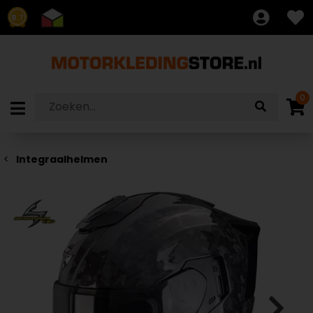
8.7
0
Integraalhelmen