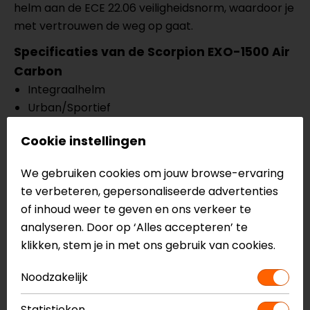
helm aan de ECE 22.06 veiligheidsnorm, waardoor je
met vertrouwen de weg op gaat.
Specificaties van de Scorpion EXO-1500 Air
Carbon
Integraalhelm
Urban/Sportief
Ultra TCT Carbon
Cookie instellingen
Geoptimaliseerd aerodynamisch ontwerp
Verbeterde geluidsisolatie
We gebruiken cookies om jouw browse-ervaring
Nieuwe, verfijnde afwerking
te verbeteren, gepersonaliseerde advertenties
Ingebouwd zonnevizier (speedview II)
of inhoud weer te geven en ons verkeer te
Ellip-tec II viziersysteem
analyseren. Door op ‘Alles accepteren’ te
Optical Class 1 vizier en zonnevizier
klikken, stem je in met ons gebruik van cookies.
Airfit opblaasbaar wangsysteem
Kwikfit wangkussens
Noodzakelijk
KwikWick 3 binnenvoering
Noodontgrendelsysteem
Statistieken