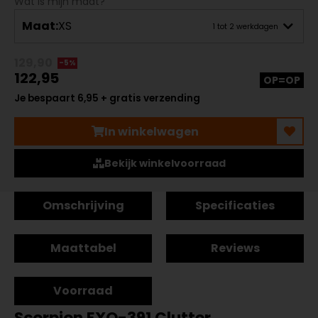
Wat is mijn maat?
Maat:
XS
1 tot 2 werkdagen
129,90
-5%
122,95
OP=OP
Je bespaart 6,95 + gratis verzending
In winkelwagen
Bekijk winkelvoorraad
Omschrijving
Specificaties
Maattabel
Reviews
Voorraad
Scorpion EXO-391 Clutter