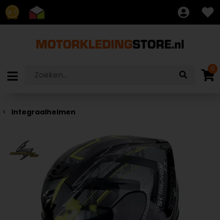
8.7
0
Integraalhelmen