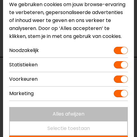
Neem dan
contact
met ons op of kom langs in één
We gebruiken cookies om jouw browse-ervaring
van
onze winkels
in Breda, Capelle aan den IJssel,
te verbeteren, gepersonaliseerde advertenties
Eindhoven, Vianen of Apeldoorn. In de winkels kun je
of inhoud weer te geven en ons verkeer te
het product bekijken & passen en staan onze
analyseren. Door op ‘Alles accepteren’ te
verkoopmedewerkers voor je klaar met advies.
klikken, stem je in met ons gebruik van cookies.
Bekijk onze andere
integraalhelmen.
Noodzakelijk
Statistieken
Specificaties
Voorkeuren
Naam
EXO-391 Clutter
Integraalhelm
Marketing
Model
139-480
Merk
Scorpion
Alles afwijzen
Kleur
Zwart-Fluor
Certificering
ECE 22.06
Selectie toestaan
Communicatie
Universeel voorbereid