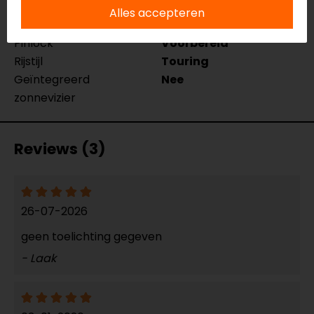
Kinbandsluiting
Ratelsluiting
Alles accepteren
Materiaal
Thermoplastic
Pinlock
Voorbereid
Rijstijl
Touring
Geïntegreerd
Nee
zonnevizier
Reviews (3)
26-07-2026
geen toelichting gegeven
- Laak