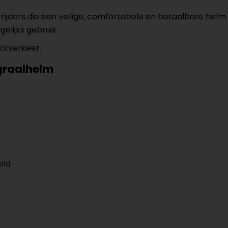
ijders die een veilige, comfortabele en betaalbare helm 
lijks gebruik.
rkverkeer.
egraalhelm
eld