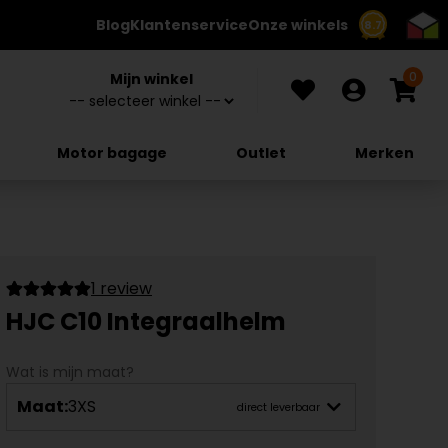
Blog
Klantenservice
Onze winkels
8.7
0
Mijn winkel
Motor bagage
Outlet
Merken
1 review
HJC C10 Integraalhelm
Wat is mijn maat?
Maat:
3XS
direct leverbaar