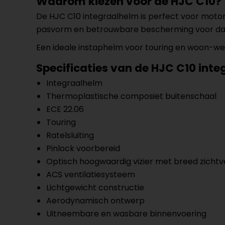
Waarom kiezen voor de HJC C10?
De HJC C10 integraalhelm is perfect voor motorr
pasvorm en betrouwbare bescherming voor dage
Een ideale instaphelm voor touring en woon-we
Specificaties van de HJC C10 int
Integraalhelm
Thermoplastische composiet buitenschaal
ECE 22.06
Touring
Ratelsluiting
Pinlock voorbereid
Optisch hoogwaardig vizier met breed zichtv
ACS ventilatiesysteem
Lichtgewicht constructie
Aerodynamisch ontwerp
Uitneembare en wasbare binnenvoering