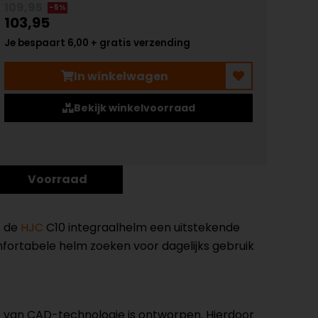
109,95
-5%
103,95
Je bespaart 6,00 + gratis verzending
In winkelwagen
Bekijk winkelvoorraad
Voorraad
s de
HJC
C10 integraalhelm een uitstekende
mfortabele helm zoeken voor dagelijks gebruik
 van CAD-technologie is ontworpen. Hierdoor