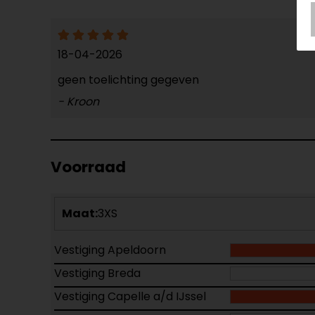
18-04-2026
geen toelichting gegeven
- Kroon
Voorraad
Maat:
3XS
Vestiging Apeldoorn
Vestiging Breda
Vestiging Capelle a/d IJssel