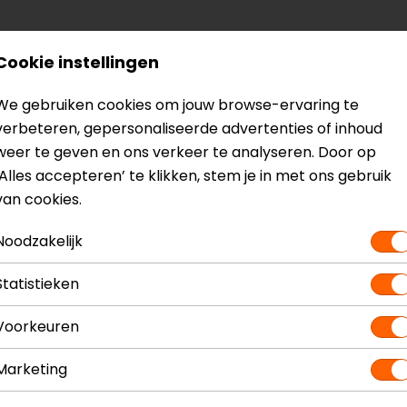
? Neem dan
contact
met ons op of kom langs in één van
o
Cookie instellingen
kun je het product bekijken & passen en staan onze verko
We gebruiken cookies om jouw browse-ervaring te
verbeteren, gepersonaliseerde advertenties of inhoud
weer te geven en ons verkeer te analyseren. Door op
‘Alles accepteren’ te klikken, stem je in met ons gebruik
van cookies.
m
Model
135 117
Kleur
Mat Z
Noodzakelijk
Communicatie
Unive
Materiaal
Therm
Statistieken
Rijstijl
Touri
Voorkeuren
Marketing