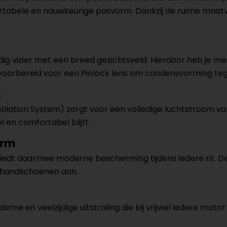
rtabele en nauwkeurige pasvorm. Dankzij de ruime maatvo
g vizier met een breed gezichtsveld. Hierdoor heb je meer
ier voorbereid voor een Pinlock lens om condensvorming te
t
ilation System) zorgt voor een volledige luchtstroom v
l en comfortabel blijft.
orm
iedt daarmee moderne bescherming tijdens iedere rit. De
t handschoenen aan.
 en veelzijdige uitstraling die bij vrijwel iedere motor en