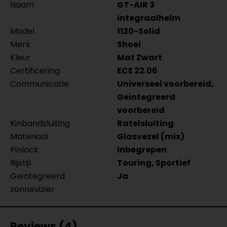
Naam
GT-AIR 3
integraalhelm
Model
1120-Solid
Merk
Shoei
Kleur
Mat Zwart
Certificering
ECE 22.06
Communicatie
Universeel voorbereid,
Geintegreerd
voorbereid
Kinbandsluiting
Ratelsluiting
Materiaal
Glasvezel (mix)
Pinlock
Inbegrepen
Rijstijl
Touring, Sportief
Geïntegreerd
Ja
zonnevizier
Reviews (4)