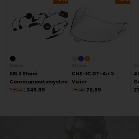
Sena
Shoei
C
SRL3 Shoei
CNS-1C GT-Air 3
4
Communicatiesysteem
Vizier
C
369,00
349,99
75,00
70,99
2