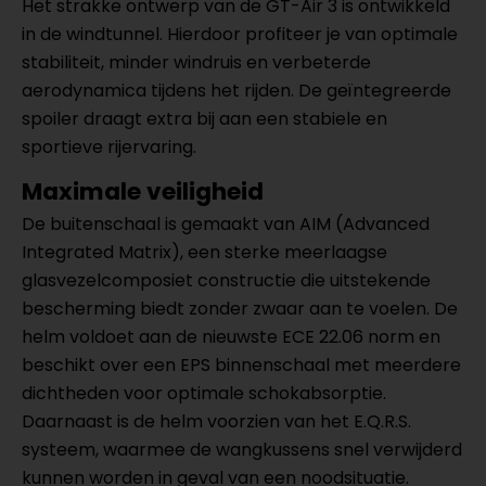
Het strakke ontwerp van de GT-Air 3 is ontwikkeld
in de windtunnel. Hierdoor profiteer je van optimale
stabiliteit, minder windruis en verbeterde
aerodynamica tijdens het rijden. De geïntegreerde
spoiler draagt extra bij aan een stabiele en
sportieve rijervaring.
Maximale veiligheid
De buitenschaal is gemaakt van AIM (Advanced
Integrated Matrix), een sterke meerlaagse
glasvezelcomposiet constructie die uitstekende
bescherming biedt zonder zwaar aan te voelen. De
helm voldoet aan de nieuwste ECE 22.06 norm en
beschikt over een EPS binnenschaal met meerdere
dichtheden voor optimale schokabsorptie.
Daarnaast is de helm voorzien van het E.Q.R.S.
systeem, waarmee de wangkussens snel verwijderd
kunnen worden in geval van een noodsituatie.