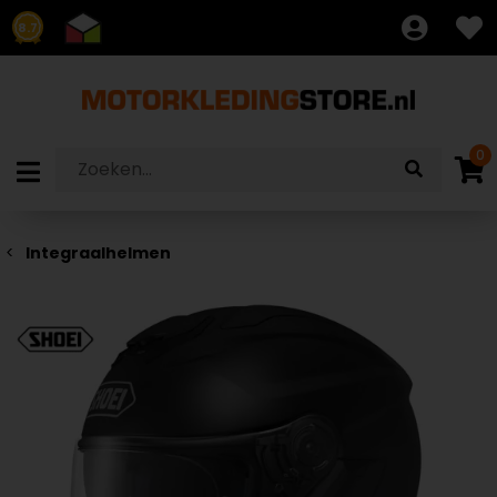
8.7
0
Integraalhelmen