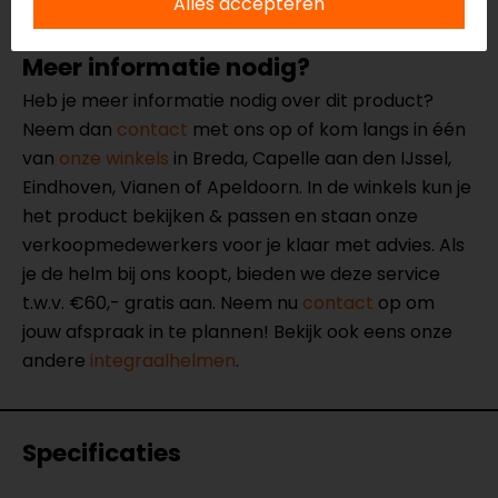
Alles accepteren
gegoten zit.
Meer informatie nodig?
Heb je meer informatie nodig over dit product?
Neem dan
contact
met ons op of kom langs in één
van
onze winkels
in Breda, Capelle aan den IJssel,
Eindhoven, Vianen of Apeldoorn. In de winkels kun je
het product bekijken & passen en staan onze
verkoopmedewerkers voor je klaar met advies. Als
je de helm bij ons koopt, bieden we deze service
t.w.v. €60,- gratis aan. Neem nu
contact
op om
jouw afspraak in te plannen! Bekijk ook eens onze
andere
integraalhelmen
.
Specificaties