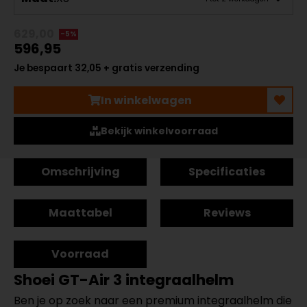
629,00
-5%
596,95
Je bespaart 32,05 + gratis verzending
In winkelwagen
Bekijk winkelvoorraad
Omschrijving
Specificaties
Maattabel
Reviews
Voorraad
Shoei GT-Air 3 integraalhelm
Ben je op zoek naar een premium integraalhelm die