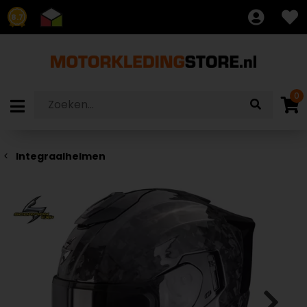
8.7
0
Integraalhelmen