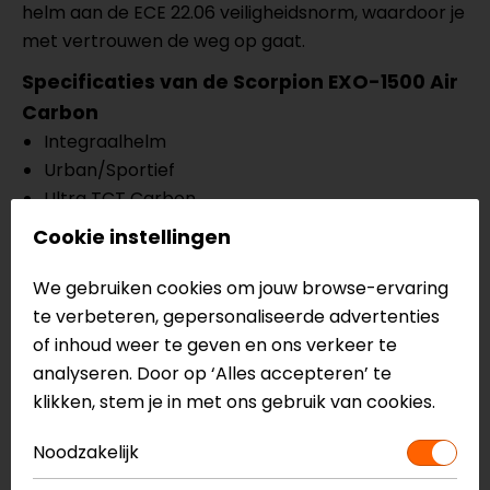
helm aan de ECE 22.06 veiligheidsnorm, waardoor je
met vertrouwen de weg op gaat.
Specificaties van de Scorpion EXO-1500 Air
Carbon
Integraalhelm
Urban/Sportief
Ultra TCT Carbon
Geoptimaliseerd aerodynamisch ontwerp
Cookie instellingen
Verbeterde geluidsisolatie
Nieuwe, verfijnde afwerking
We gebruiken cookies om jouw browse-ervaring
Ingebouwd zonnevizier (speedview II)
te verbeteren, gepersonaliseerde advertenties
Ellip-tec II viziersysteem
of inhoud weer te geven en ons verkeer te
Optical Class 1 vizier en zonnevizier
analyseren. Door op ‘Alles accepteren’ te
Airfit opblaasbaar wangsysteem
klikken, stem je in met ons gebruik van cookies.
Kwikfit wangkussens
Noodzakelijk
KwikWick 3 binnenvoering
Noodontgrendelsysteem