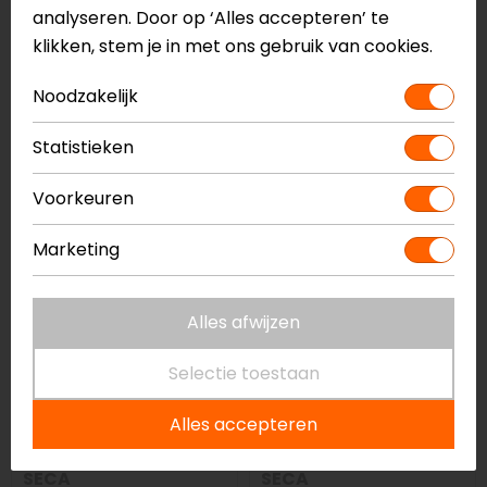
analyseren. Door op ‘Alles accepteren’ te
klikken, stem je in met ons gebruik van cookies.
SECA
SECA
Noodzakelijk
District Lady
Arrakis III Motorbroek
Statistieken
Motorjas
189,00
229,00
Voorkeuren
Marketing
Alles afwijzen
Selectie toestaan
Alles accepteren
SECA
SECA