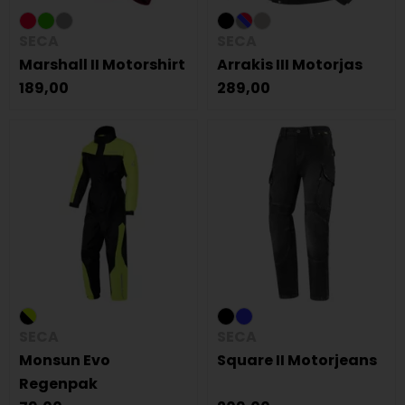
SECA
SECA
Marshall II Motorshirt
Arrakis III Motorjas
189,00
289,00
SECA
SECA
Monsun Evo
Square II Motorjeans
Regenpak