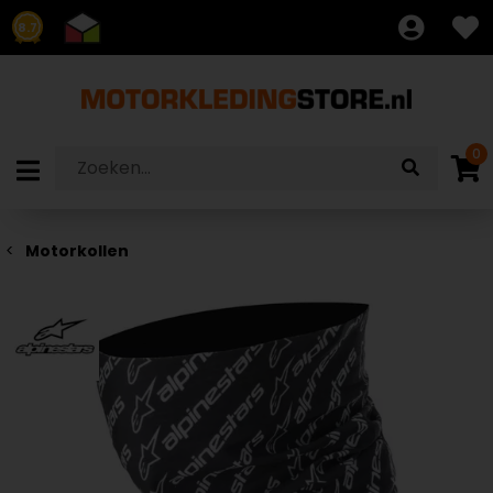
8.7
0
Motorkollen