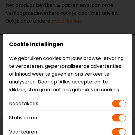
het product bekijken & passen en staan onze
verkoopmedewerkers voor je klaar met advies.
Bekijk onze andere
motorkollen.
Cookie instellingen
Specificaties
We gebruiken cookies om jouw browse-ervaring
Naam
Linear Motorkol
te verbeteren, gepersonaliseerde advertenties
Model
4759421
of inhoud weer te geven en ons verkeer te
Merk
Alpinestars
analyseren. Door op ‘Alles accepteren’ te
Kleur
Zwart-Wit
klikken, stem je in met ons gebruik van cookies.
Noodzakelijk
Voorraad
Statistieken
Vestiging Apeldoorn
Voorkeuren