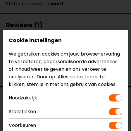
Protectieniveau
Level 1
Reviews (1)
Cookie instellingen
01-05-2023
We gebruiken cookies om jouw browse-ervaring
geen toelichting gegeven
te verbeteren, gepersonaliseerde advertenties
of inhoud weer te geven en ons verkeer te
- Legius
analyseren. Door op ‘Alles accepteren’ te
klikken, stem je in met ons gebruik van cookies.
Voorraad
Noodzakelijk
Statistieken
Vestiging Apeldoorn
Voorkeuren
Ruime voorraad