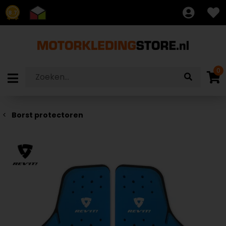
8.7
0
Borst protectoren