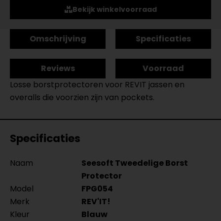
Bekijk winkelvoorraad
Omschrijving
Specificaties
Reviews
Voorraad
Losse borstprotectoren voor REVIT jassen en
overalls die voorzien zijn van pockets.
Specificaties
Naam
Seesoft Tweedelige Borst
Protector
Model
FPG054
Merk
REV'IT!
Kleur
Blauw