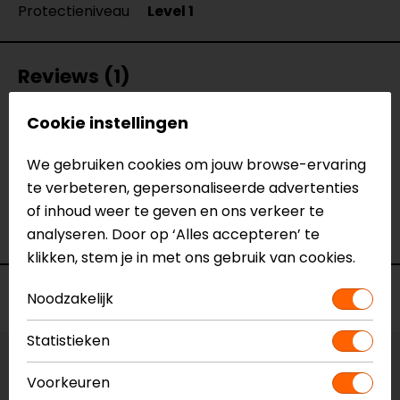
Protectieniveau
Level 1
Reviews (1)
Cookie instellingen
01-05-2023
We gebruiken cookies om jouw browse-ervaring
geen toelichting gegeven
te verbeteren, gepersonaliseerde advertenties
of inhoud weer te geven en ons verkeer te
- Legius
analyseren. Door op ‘Alles accepteren’ te
klikken, stem je in met ons gebruik van cookies.
Voorraad
Noodzakelijk
Statistieken
Vestiging Apeldoorn
Voorkeuren
Ruime voorraad