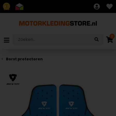
8.7
0
Borst protectoren