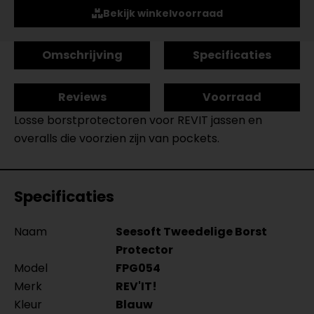
Bekijk winkelvoorraad
Omschrijving
Specificaties
Reviews
Voorraad
Losse borstprotectoren voor REVIT jassen en
overalls die voorzien zijn van pockets.
Specificaties
Naam
Seesoft Tweedelige Borst
Protector
Model
FPG054
Merk
REV'IT!
Kleur
Blauw