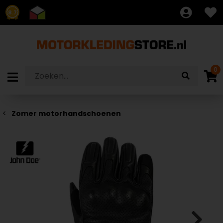
8.7
0
Zomer motorhandschoenen