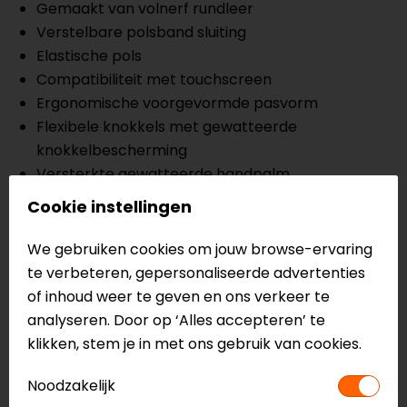
Gemaakt van volnerf rundleer
Verstelbare polsband sluiting
Elastische pols
Compatibiliteit met touchscreen
Ergonomische voorgevormde pasvorm
Flexibele knokkels met gewatteerde
knokkelbescherming
Versterkte gewatteerde handpalm
Geperforeerd leer voor ademend vermogen
Cookie instellingen
CE:EN 13594:2015
We gebruiken cookies om jouw browse-ervaring
Meer informatie nodig?
te verbeteren, gepersonaliseerde advertenties
of inhoud weer te geven en ons verkeer te
Heb je meer informatie nodig over dit product?
analyseren. Door op ‘Alles accepteren’ te
Neem dan
contact
met ons op of kom langs in één
klikken, stem je in met ons gebruik van cookies.
van
onze winkels
in Breda, Capelle aan den IJssel,
Eindhoven, Vianen of Apeldoorn. In de winkels kun je
Noodzakelijk
het product bekijken & passen en staan onze