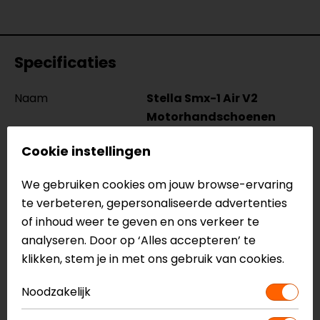
Specificaties
Naam
Stella Smx-1 Air V2
Motorhandschoenen
Model
3590518
Cookie instellingen
Merk
Alpinestars
Kleur
Zwart
We gebruiken cookies om jouw browse-ervaring
Manchetlengte
Kort
te verbeteren, gepersonaliseerde advertenties
Materiaal
Textiel, Leer
of inhoud weer te geven en ons verkeer te
Rijstijl
Urban, Sportief
analyseren. Door op ‘Alles accepteren’ te
Seizoen
Zomer
klikken, stem je in met ons gebruik van cookies.
Thermovoering
Nee
Ja/Nee
Noodzakelijk
Touch tip aanwezig
Ja