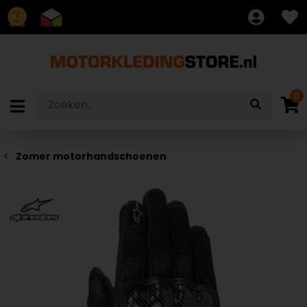
8.7
0
Zomer motorhandschoenen