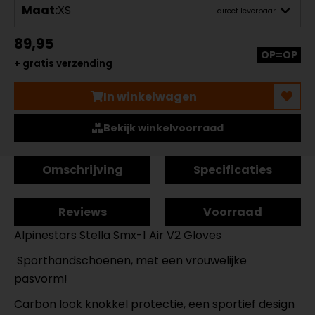
Maat:
XS
direct leverbaar
89,95
OP=OP
+ gratis verzending
In winkelwagen
Bekijk winkelvoorraad
Omschrijving
Specificaties
Reviews
Voorraad
Alpinestars Stella Smx-1 Air V2 Gloves
Sporthandschoenen, met een vrouwelijke
pasvorm!
Carbon look knokkel protectie, een sportief design