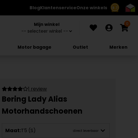
Blog
Klantenservice
Onze winkels
8.7
0
Mijn winkel
Motor bagage
Outlet
Merken
1 review
Bering Lady Alias
Motorhandschoenen
Maat:
T5 (S)
direct leverbaar