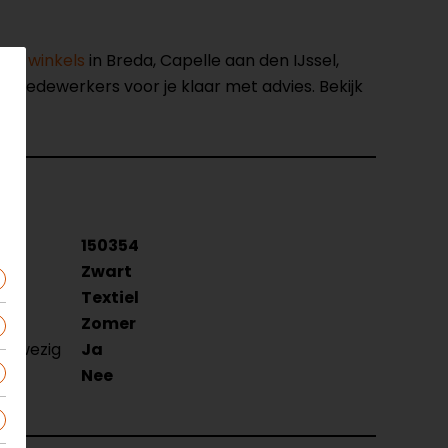
nze winkels
in Breda, Capelle aan den IJssel,
opmedewerkers voor je klaar met advies. Bekijk
150354
Zwart
Textiel
Zomer
aanwezig
Ja
r
Nee