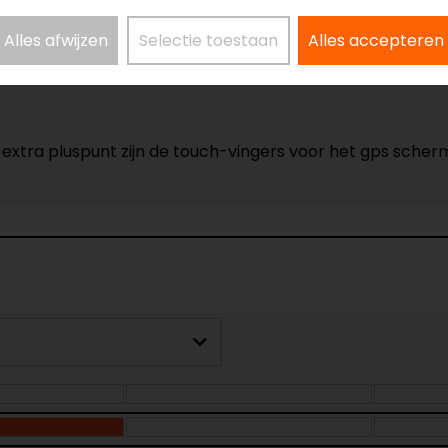
Alles afwijzen
Selectie toestaan
Alles accepteren
xtra pluspunt zijn de touch-vingers voor het gps scher