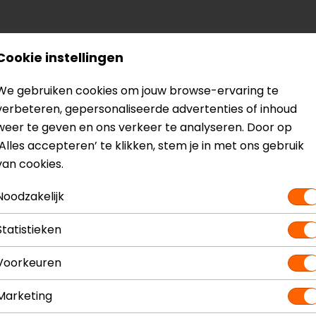
? Neem dan
contact
met ons op of kom langs in één van
o
Cookie instellingen
kun je het product bekijken & passen en staan onze verko
We gebruiken cookies om jouw browse-ervaring te
verbeteren, gepersonaliseerde advertenties of inhoud
weer te geven en ons verkeer te analyseren. Door op
‘Alles accepteren’ te klikken, stem je in met ons gebruik
van cookies.
andschoenen
Model
Kleur
Noodzakelijk
Materiaal
Seizoen
Statistieken
Touch tip 
Voorkeuren
Vizier wisse
Marketing