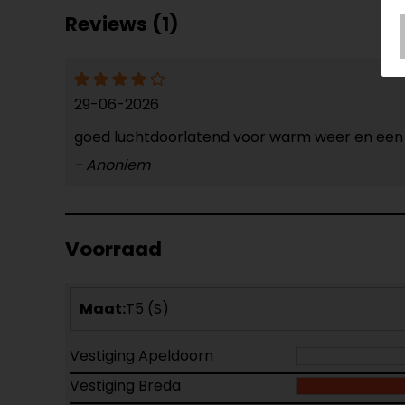
Reviews (1)
29-06-2026
goed luchtdoorlatend voor warm weer en een e
- Anoniem
Voorraad
Maat:
T5 (S)
Vestiging Apeldoorn
Vestiging Breda