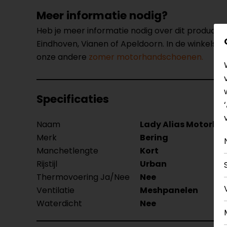
Meer informatie nodig?
Heb je meer informatie nodig over dit product
Eindhoven, Vianen of Apeldoorn. In de winkels 
onze andere
zomer motorhandschoenen.
Specificaties
Naam
Lady Alias Motorh
Merk
Bering
Manchetlengte
Kort
Rijstijl
Urban
Thermovoering Ja/Nee
Nee
Ventilatie
Meshpanelen
Waterdicht
Nee