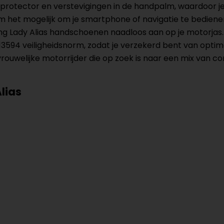
rotector en verstevigingen in de handpalm, waardoor je
 het mogelijk om je smartphone of navigatie te bedien
ng Lady Alias handschoenen naadloos aan op je motorjas. 
594 veiligheidsnorm, zodat je verzekerd bent van optim
uwelijke motorrijder die op zoek is naar een mix van comfor
lias