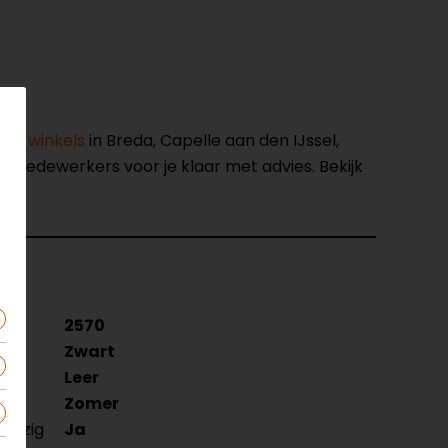
nze winkels
in Breda, Capelle aan den IJssel,
opmedewerkers voor je klaar met advies. Bekijk
2570
Zwart
Leer
Zomer
nwezig
Ja