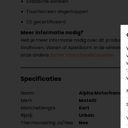
Elastische oanelen
Touchscreen vingertoppen
CE gecertificeerd
Meer informatie nodig?
Heb je meer informatie nodig over dit product
Eindhoven, Vianen of Apeldoorn. In de winkels 
onze andere
zomer motorhandschoenen.
Specificaties
Naam
Alpha Motorhands
Merk
MotoID
Manchetlengte
Kort
Rijstijl
Urban
Thermovoering Ja/Nee
Nee