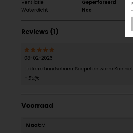
Ventilatie
Geperforeerd
Waterdicht
Nee
Reviews (1)
08-02-2026
Lekkere handschoen. Soepel en warm Kan niet
- Buijk
Voorraad
Maat:
M