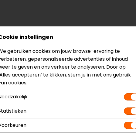
Cookie instellingen
? Neem dan
contact
met ons op of kom langs in één van
o
kun je het product bekijken & passen en staan onze verko
We gebruiken cookies om jouw browse-ervaring te
verbeteren, gepersonaliseerde advertenties of inhoud
weer te geven en ons verkeer te analyseren. Door op
‘Alles accepteren’ te klikken, stem je in met ons gebruik
van cookies.
Noodzakelijk
choenen
Model
Kleur
Statistieken
Materiaal
Seizoen
Voorkeuren
Touch tip aa