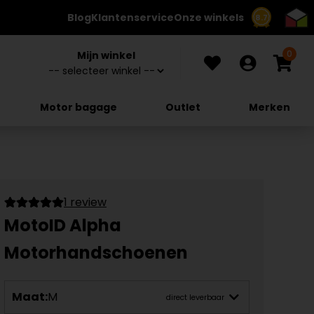
Blog
Klantenservice
Onze winkels
8.7
0
Mijn winkel
Motor bagage
Outlet
Merken
1 review
MotoID Alpha
Motorhandschoenen
Maat:
M
direct leverbaar