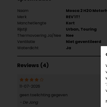
Naam
Mosca 2 H2O Motor
Merk
REV'IT!
Manchetlengte
Kort
Rijstijl
Urban, Touring
Thermovoering Ja/Nee
Nee
Ventilatie
Niet geventileerd
Waterdicht
Ja
Reviews (4)
11-07-2026
geen toelichting gegeven
- De Jong