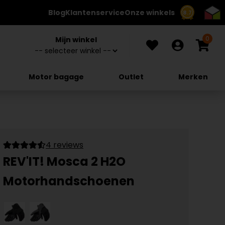
Blog
Klantenservice
Onze winkels
8.7
0
Mijn winkel
Motor bagage
Outlet
Merken
4 reviews
REV'IT! Mosca 2 H2O
Motorhandschoenen