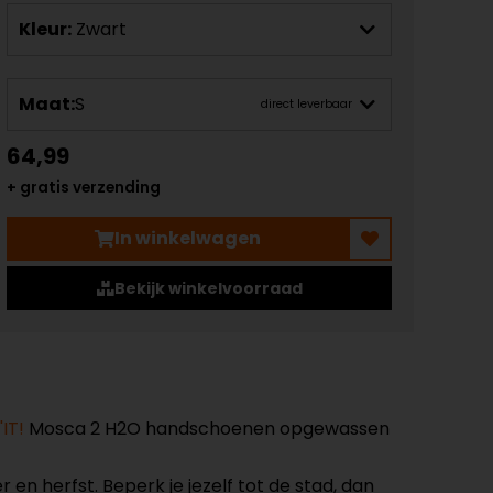
Kleur:
Zwart
Maat:
S
direct leverbaar
64,99
+ gratis verzending
In winkelwagen
Bekijk winkelvoorraad
IT!
Mosca 2 H2O handschoenen opgewassen
n herfst. Beperk je jezelf tot de stad, dan