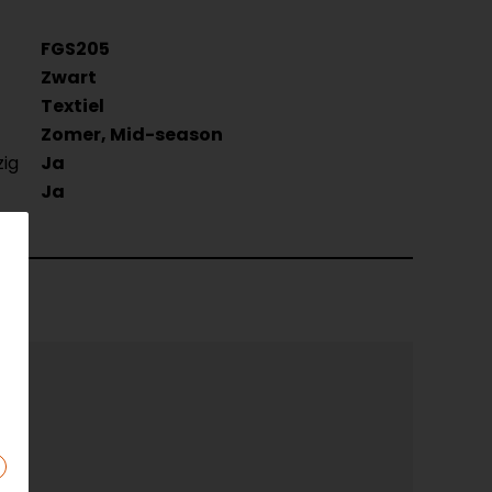
FGS205
Zwart
Textiel
Zomer, Mid-season
zig
Ja
Ja