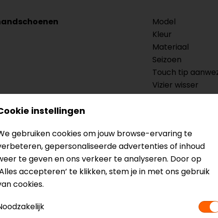
handschoenen
Model
Kleur
Materiaal
Seizoen
Touch tip aanwe
Vizier wisser
Cookie instellingen
We gebruiken cookies om jouw browse-ervaring te
verbeteren, gepersonaliseerde advertenties of inhoud
weer te geven en ons verkeer te analyseren. Door op
‘Alles accepteren’ te klikken, stem je in met ons gebruik
van cookies.
Noodzakelijk