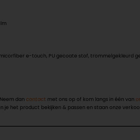
alm
 micorfiber e-touch, PU gecoate stof, trommelgekleurd 
? Neem dan
contact
met ons op of kom langs in één van
o
kun je het product bekijken & passen en staan onze verko