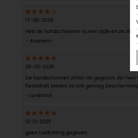
17-06-2026
Heb de handschoenen nu een tijdje en ze zitten 
- Anoniem
26-02-2026
De handschoenen zitten als gegoten, zijn heel
flexibiliteit bieden ze ook genoeg bescherming
- Lankhaar
12-12-2025
geen toelichting gegeven