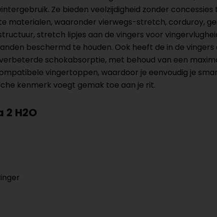
intergebruik. Ze bieden veelzijdigheid zonder concessie
ikte materialen, waaronder vierwegs-stretch, corduroy, ge
structuur, stretch lipjes aan de vingers voor vingervlug
handen beschermd te houden. Ook heeft de in de vinger
n verbeterde schokabsorptie, met behoud van een maxima
ompatibele vingertoppen, waardoor je eenvoudig je sma
sche kenmerk voegt gemak toe aan je rit.
a 2 H2O
vinger