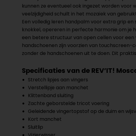
kunnen ze eventueel ook ingezet worden voor w
veelzijdigheid schuilt in het mozaïek van gebru
Een volledig leren handpalm voor extra grip en 
knokkel, opereren in perfecte harmonie om je 
een betere structuur van open cellen voor ee
handschoenen zijn voorzien van touchscreen-c
zonder de handschoenen uit te doen. Dit prakti
Specificaties van de REV’IT! Mosc
Stretch lipjes aan vingers
Verstellipje aan manchet
Klittenband sluiting
Zachte geborstelde tricot voering
Geleidende vingertopstof op de duim en wijs
Kort manchet
Sluitlip
Vizierwisser