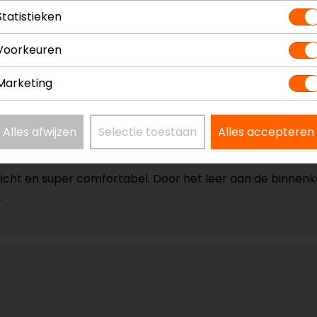
Statistieken
Voorkeuren
perfect en zijn werjelijk waterdicht
Marketing
Alles afwijzen
Selectie toestaan
Alles accepteren
 licht en super comfortabel. Door het leer aan de binnen
.