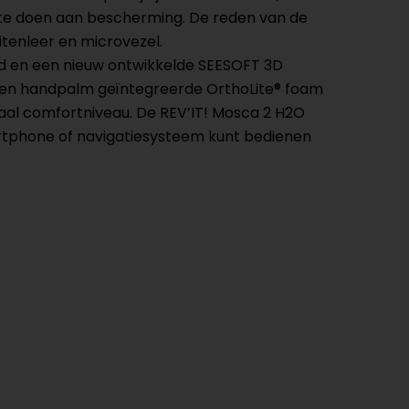
s te doen aan bescherming. De reden van de
itenleer en microvezel.
heid en een nieuw ontwikkelde SEESOFT 3D
s en handpalm geïntegreerde OrthoLite® foam
al comfortniveau. De REV’IT! Mosca 2 H2O
rtphone of navigatiesysteem kunt bedienen