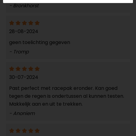
- Bronkhorst
28-08-2024
geen toelichting gegeven
- Tromp
30-07-2024
Past perfect met racepak eronder. Kan goed
tegen de regen is ondertussen al kunnen testen.
Makkelijk aan en uit te trekken.
- Anoniem