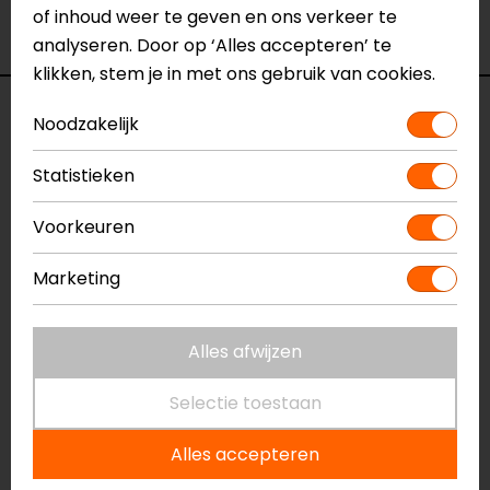
Merk
REV'IT!
of inhoud weer te geven en ons verkeer te
Kleur
Zwart
analyseren. Door op ‘Alles accepteren’ te
klikken, stem je in met ons gebruik van cookies.
Reviews (10)
Noodzakelijk
Statistieken
01-04-2026
Voorkeuren
Het pak trekt gemakkelijk aan en zit
Marketing
comfortabel.
- Hoeks
Alles afwijzen
Selectie toestaan
17-03-2025
Prima regenpak met een ruime instap door de
Alles accepteren
rits die schuin tot over t bovenbeen loopt.