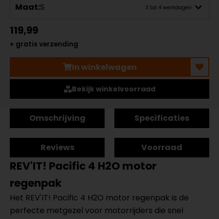
Maat:
S
3 tot 4 werkdagen
119,99
+ gratis verzending
In winkelwagen
Bekijk winkelvoorraad
Omschrijving
Specificaties
Reviews
Voorraad
REV'IT! Pacific 4 H2O motor
regenpak
Het REV'IT! Pacific 4 H2O motor regenpak is de
perfecte metgezel voor motorrijders die snel