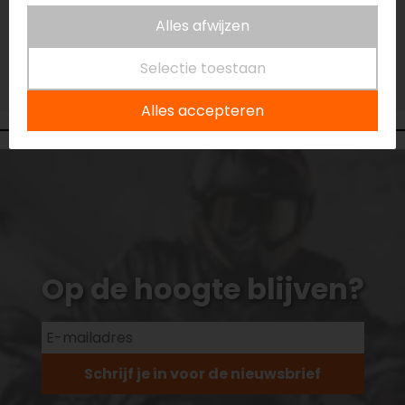
Vestiging Eindhoven
Alles afwijzen
Gemiddelde voorraad
Vestiging Vianen
Selectie toestaan
Beperkte voorraad
Alles accepteren
Op de hoogte blijven?
Schrijf je in voor de nieuwsbrief