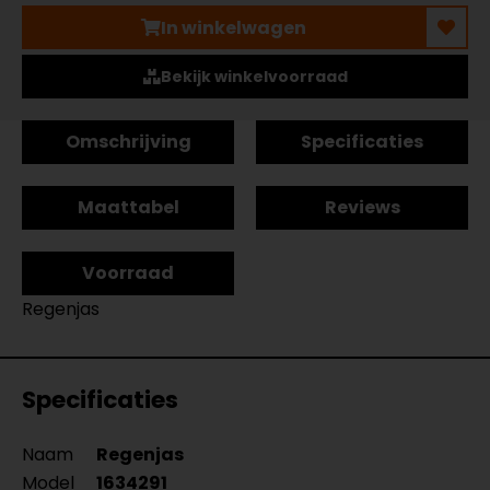
In winkelwagen
Bekijk winkelvoorraad
Omschrijving
Specificaties
Maattabel
Reviews
Voorraad
Regenjas
Specificaties
Naam
Regenjas
Model
1634291