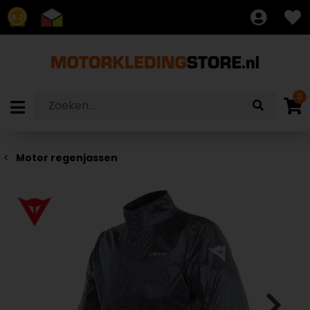
8.7
0
Motor regenjassen