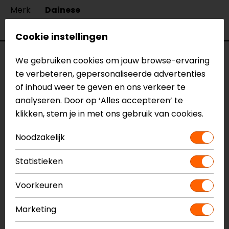
Merk
Dainese
Kleur
Antraciet
Cookie instellingen
Voorraad
We gebruiken cookies om jouw browse-ervaring
te verbeteren, gepersonaliseerde advertenties
of inhoud weer te geven en ons verkeer te
analyseren. Door op ‘Alles accepteren’ te
Maat:
XXL
klikken, stem je in met ons gebruik van cookies.
Laatst beschikbare maat!
Noodzakelijk
Vestiging Apeldoorn
Ruime voorraad
Statistieken
Vestiging Breda
Voorkeuren
Beperkte voorraad
Vestiging Capelle a/d IJssel
Marketing
Ruime voorraad