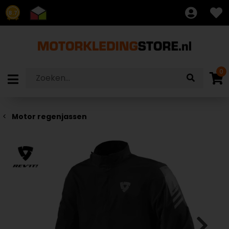
8.7
0
Motor regenjassen