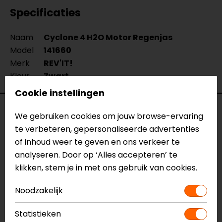
Specificaties
Naam
Cyclone 4 H2O Motor Regenjas
Model
141660
Merk
REV'IT!
Kleur
Zwart
Cookie instellingen
Reviews (13)
We gebruiken cookies om jouw browse-ervaring
te verbeteren, gepersonaliseerde advertenties
of inhoud weer te geven en ons verkeer te
analyseren. Door op ‘Alles accepteren’ te
30-06-2026
klikken, stem je in met ons gebruik van cookies.
Ik was op zoek naar een regenjas voor over mijn
leren jas, goed geholpen en deze past perfect
Noodzakelijk
over mijn jas.
Statistieken
- walraven