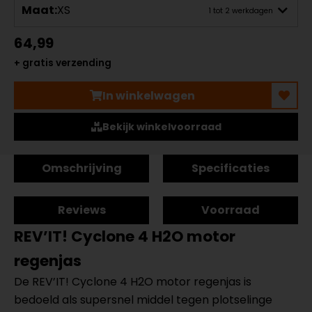
Maat:
XS
1 tot 2 werkdagen
64,99
+ gratis verzending
In winkelwagen
Bekijk winkelvoorraad
Omschrijving
Specificaties
Reviews
Voorraad
REV’IT! Cyclone 4 H2O motor
regenjas
De REV’IT! Cyclone 4 H2O motor regenjas is
bedoeld als supersnel middel tegen plotselinge