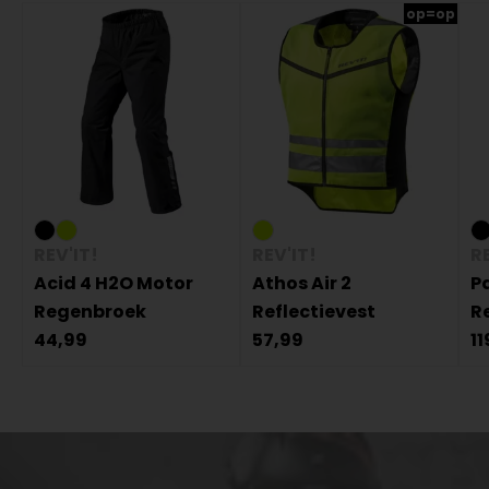
op=op
REV'IT!
REV'IT!
RE
Acid 4 H2O Motor
Athos Air 2
P
Regenbroek
Reflectievest
R
44,99
57,99
11