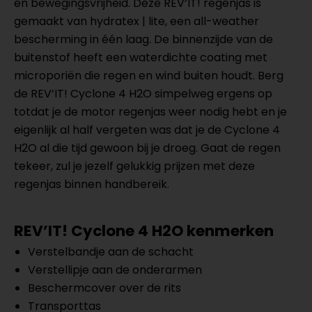
en bewegingsvrijheid. Deze REV’IT! regenjas is
gemaakt van hydratex | lite, een all-weather
bescherming in één laag. De binnenzijde van de
buitenstof heeft een waterdichte coating met
microporiën die regen en wind buiten houdt. Berg
de REV’IT! Cyclone 4 H2O simpelweg ergens op
totdat je de motor regenjas weer nodig hebt en je
eigenlijk al half vergeten was dat je de Cyclone 4
H2O al die tijd gewoon bij je droeg. Gaat de regen
tekeer, zul je jezelf gelukkig prijzen met deze
regenjas binnen handbereik.
REV’IT! Cyclone 4 H2O kenmerken
Verstelbandje aan de schacht
Verstellipje aan de onderarmen
Beschermcover over de rits
Transporttas