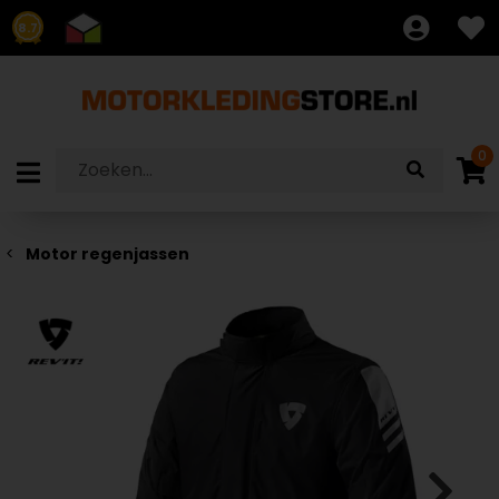
8.7
0
Motor regenjassen