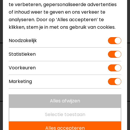
te verbeteren, gepersonaliseerde advertenties
Eindhoven, Vianen of Apeldoorn. In de winkels kun je
of inhoud weer te geven en ons verkeer te
het product bekijken & passen en staan onze
analyseren. Door op ‘Alles accepteren’ te
verkoopmedewerkers voor je klaar met advies.
klikken, stem je in met ons gebruik van cookies.
Bekijk onze andere
regenbroeken.
Noodzakelijk
Specificaties
Statistieken
Voorkeuren
Naam
Hurricane Rain V2 Regenbroek
Model
3220225
Marketing
Merk
Alpinestars
Kleur
Zwart
Alles afwijzen
Reviews (2)
Selectie toestaan
Alles accepteren