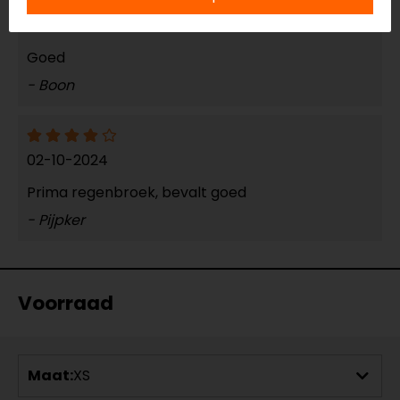
25-03-2025
Goed
- Boon
02-10-2024
Prima regenbroek, bevalt goed
- Pijpker
Voorraad
Maat:
XS