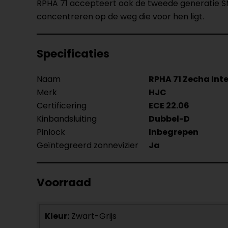
RPHA 71 accepteert ook de tweede generatie S
concentreren op de weg die voor hen ligt.
Specificaties
Naam
RPHA 71 Zecha In
Merk
HJC
Certificering
ECE 22.06
Kinbandsluiting
Dubbel-D
Pinlock
Inbegrepen
Geïntegreerd zonnevizier
Ja
Voorraad
Kleur:
Zwart-Grijs