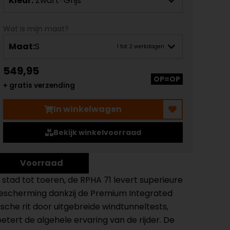
Kleur:
Zwart-Grijs
Wat is mijn maat?
Maat:
S
1 tot 2 werkdagen
549,95
OP=OP
+ gratis verzending
In winkelwagen
Bekijk winkelvoorraad
Voorraad
tad tot toeren, de RPHA 71 levert superieure
bescherming dankzij de Premium Integrated
che rit door uitgebreide windtunneltests,
tert de algehele ervaring van de rijder. De