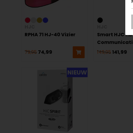
HJC
HJC
RPHA 71 HJ-40 Vizier
Smart HJC 11B
Communicati
79,95
74,99
149,95
141,99
NIEUW