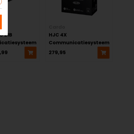
Cardo
C 21B
HJC 4X
catiesysteem
Communicatiesysteem
,99
279,95