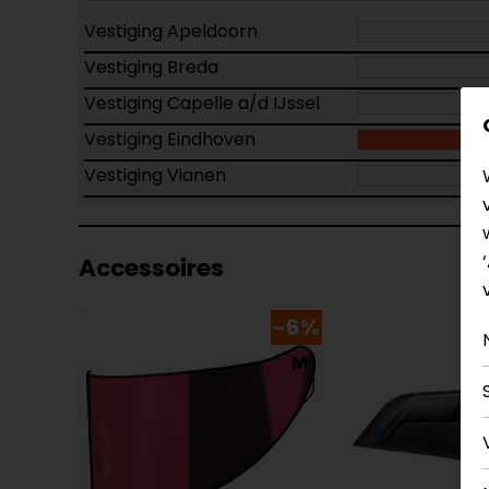
Vestiging Apeldoorn
Vestiging Breda
Vestiging Capelle a/d IJssel
Vestiging Eindhoven
Vestiging Vianen
Accessoires
-6%