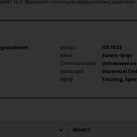
MART HJC Bluetooth-communicatiesystemen, waardoor ri
tegraalhelm
Model
135 1832
Kleur
Zwart-Grijs
Communicatie
Universeel vo
Materiaal
Glasvezel (m
Rijstijl
Touring, Spor
Maat:
S