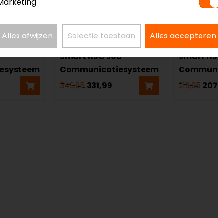
Marketing
Alles afwijzen
Selectie toestaan
Alles accepteren
HJC
HJC
Smart HJC 50B
Smart HJ
esysteem
Communicatiesysteem
Communi
349,95
331,99
219,95
207