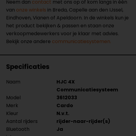
Neem dan
contact
met ons op of kom langs in één
van
onze winkels
in Breda, Capelle aan den IJssel,
Eindhoven, Vianen of Apeldoorn. In de winkels kun je
het product bekijken & passen en staan onze
verkoopmedewerkers voor je klaar met advies.
Bekijk onze andere
communicatiesystemen.
Specificaties
Naam
HJC 4X
Communicatiesysteem
Model
3612033
Merk
Cardo
Kleur
N.v.t.
Aantal rijders
rijder-naar-rijder(s)
Bluetooth
Ja