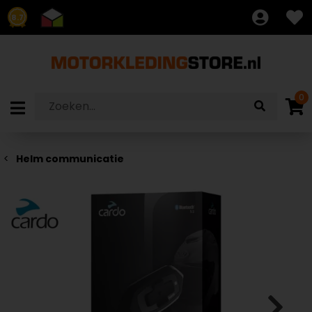
8.7
0
Helm communicatie