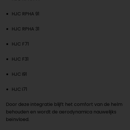
HJC RPHA 91
HJC RPHA 31
HJC F71
HJC F31
HJC i91
HJC i71
Door deze integratie blijft het comfort van de helm
behouden en wordt de aerodynamica nauwelijks
beïnvloed.