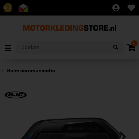
8.7
0
Helm communicatie