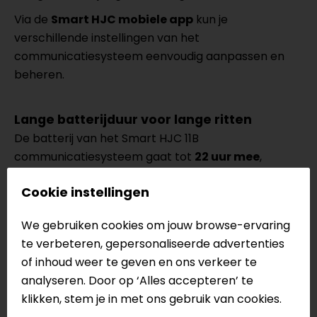
Via de
Smart HJC mobiele app
kun je
verschillende instellingen van het
communicatiesysteem eenvoudig aanpassen en
beheren.
Lange batterijduur voor lange ritten
De batterij van het Smart HJC 11B
communicatiesysteem gaat tot
22 uur mee
,
waardoor je het systeem probleemloos kunt
Cookie instellingen
gebruiken tijdens lange ritten of motorreizen.
Zo hoef je je onderweg geen zorgen te maken over
We gebruiken cookies om jouw browse-ervaring
een lege batterij.
te verbeteren, gepersonaliseerde advertenties
of inhoud weer te geven en ons verkeer te
analyseren. Door op ‘Alles accepteren’ te
Gratis inbouwservice
klikken, stem je in met ons gebruik van cookies.
Koop je een communicatiesysteem bij