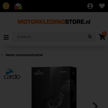
8.7
0
Helm communicatie