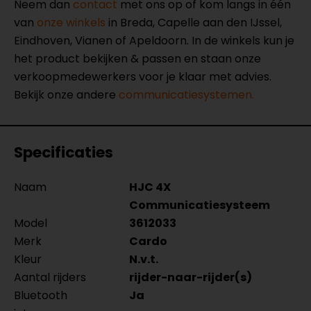
Neem dan
contact
met ons op of kom langs in één
van
onze winkels
in Breda, Capelle aan den IJssel,
Eindhoven, Vianen of Apeldoorn. In de winkels kun je
het product bekijken & passen en staan onze
verkoopmedewerkers voor je klaar met advies.
Bekijk onze andere
communicatiesystemen.
Specificaties
Naam
HJC 4X
Communicatiesysteem
Model
3612033
Merk
Cardo
Kleur
N.v.t.
Aantal rijders
rijder-naar-rijder(s)
Bluetooth
Ja