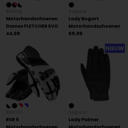
Bering
Segura
Motorhandschoenen
Lady Bogart
Dames FLETCHER EVO
Motorhandschoenen
44,99
69,99
NIEUW
REV'IT!
Segura
RSR 5
Lady Palmer
Motorhandschoenen
Motorhandschoenen