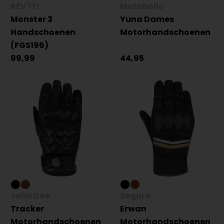
REV'IT!
Motoholic
Monster 3
Yuna Dames
Handschoenen
Motorhandschoenen
(FGS196)
99,99
44,95
John Doe
Segura
Tracker
Erwan
Motorhandschoenen
Motorhandschoenen