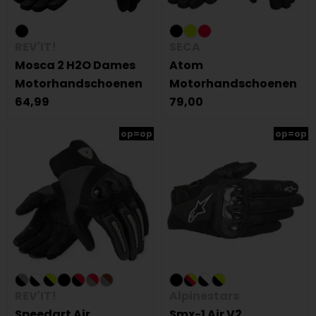
REV'IT!
SECA
Mosca 2 H2O Dames
Atom
Motorhandschoenen
Motorhandschoenen
64,99
79,00
op=op
op=op
REV'IT!
Alpinestars
Speedart Air
Smx-1 Air V2