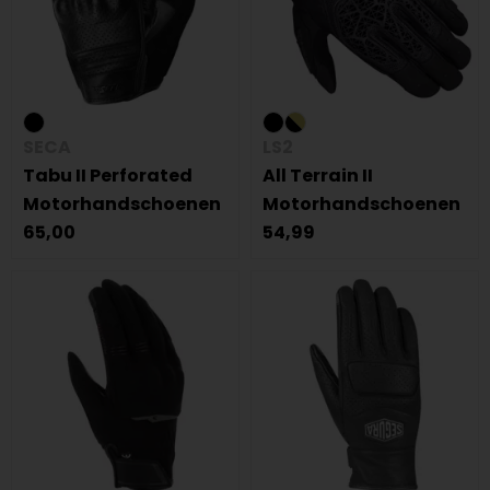
SECA
LS2
Tabu II Perforated
All Terrain II
Motorhandschoenen
Motorhandschoenen
65,00
54,99