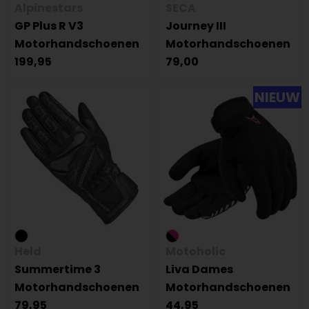
Alpinestars
SECA
GP Plus R V3
Journey III
Motorhandschoenen
Motorhandschoenen
199,95
79,00
NIEUW
Held
Motoholic
Summertime 3
Liva Dames
Motorhandschoenen
Motorhandschoenen
79,95
44,95