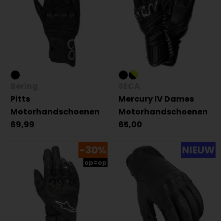
Bering
SECA
Pitts
Mercury IV Dames
Motorhandschoenen
Motorhandschoenen
69,99
65,00
-30%
NIEUW
op=op