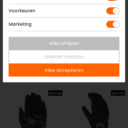
Voorkeuren
Marketing
Alles afwijzen
Selectie toestaan
Alpinestars
Held
Stella Smx-1 Air V2
Sanford
Alles accepteren
Motorhandschoenen
Motorhandschoenen
89,95
99,95
op=op
op=op