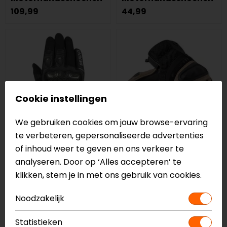
109,99
44,99
Cookie instellingen
We gebruiken cookies om jouw browse-ervaring
te verbeteren, gepersonaliseerde advertenties
of inhoud weer te geven en ons verkeer te
Bering
REV'IT!
analyseren. Door op ‘Alles accepteren’ te
Raid
Dirt 4
klikken, stem je in met ons gebruik van cookies.
Motorhandschoenen
Motorhandschoenen
79,99
89,99
Noodzakelijk
op=op
Statistieken