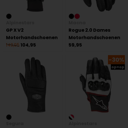
Alpinestars
Macna
GP X V2
Rogue 2.0 Dames
Motorhandschoenen
Motorhandschoenen
149,95
104,95
59,95
-30%
op=op
Segura
Alpinestars