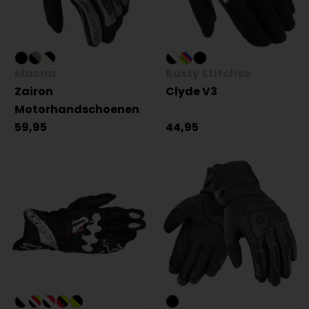
Macna
Rusty Stitches
Zairon
Clyde V3
Motorhandschoenen
59,95
44,95