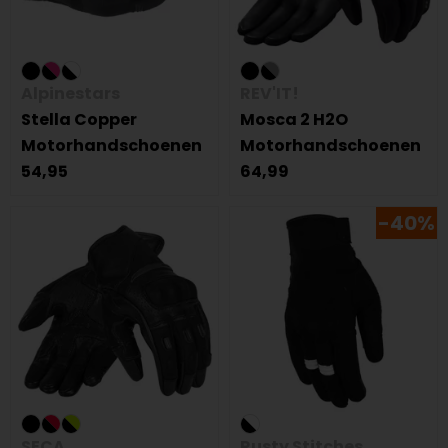
Alpinestars
REV'IT!
Stella Copper
Mosca 2 H2O
Motorhandschoenen
Motorhandschoenen
54,95
64,99
-40%
SECA
Rusty Stitches