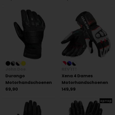
John Doe
REV'IT!
Durango
Xena 4 Dames
Motorhandschoenen
Motorhandschoenen
69,90
149,99
op=op