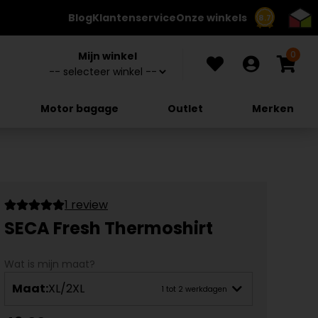
Blog
Klantenservice
Onze winkels
8.7
0
Mijn winkel
Motor bagage
Outlet
Merken
1 review
SECA Fresh Thermoshirt
Wat is mijn maat?
Maat:
XL/2XL
1 tot 2 werkdagen