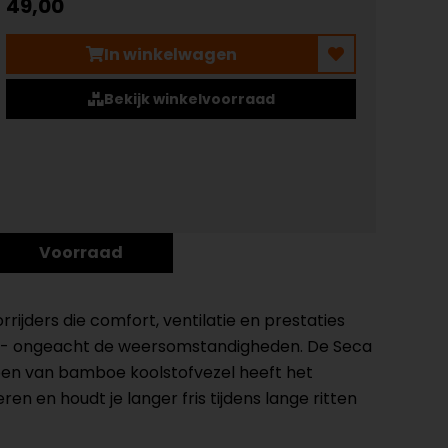
49,00
In winkelwagen
Bekijk winkelvoorraad
Voorraad
ijders die comfort, ventilatie en prestaties
ijft - ongeacht de weersomstandigheden. De Seca
ppen van bamboe koolstofvezel heeft het
n en houdt je langer fris tijdens lange ritten