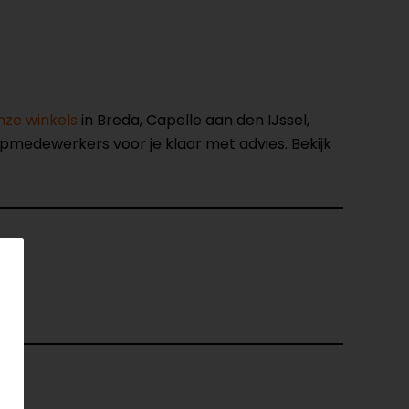
nze winkels
in Breda, Capelle aan den IJssel,
opmedewerkers voor je klaar met advies. Bekijk