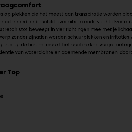
draagcomfort
es op plekken die het meest aan transpiratie worden bl
zeer ademend en beschikt over uitstekende vochtafvoer
stretch stof beweegt in vier richtingen mee met je licha
rp zonder zijnaden worden schuurplekken en irritaties v
ig aan op de huid en maakt het aantrekken van je motorj
iciëntie van waterdichte en ademende membranen, doord
er Top
es