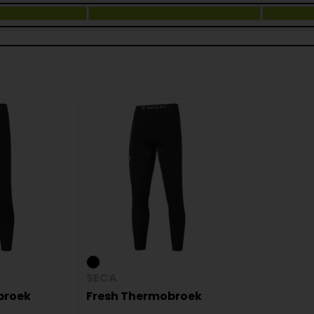
SECA
broek
Fresh Thermobroek