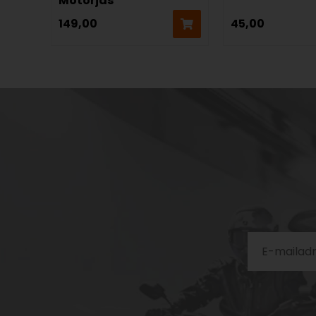
Motorjas
149,00
45,00