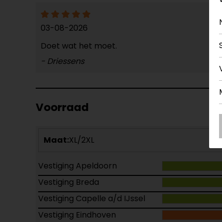
03-08-2026
Doet wat het moet.
- Driessens
Voorraad
Maat:
XL/2XL
Vestiging Apeldoorn
Vestiging Breda
Vestiging Capelle a/d IJssel
Vestiging Eindhoven