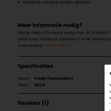
Naadloos ontwerp zonder zijnaden
Meer informatie nodig?
Heb je meer informatie nodig over dit product
Eindhoven, Vianen of Apeldoorn. In de winkels 
onze andere
Thermoshirts.
Specificaties
Naam
Fresh Thermoshirt
Merk
SECA
Reviews (1)