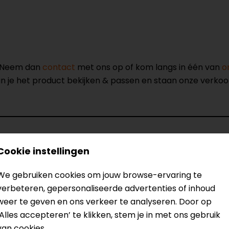
? Neem dan
contact
met ons op of kom langs in één van
o
kun je het product bekijken & passen en staan onze verko
Cookie instellingen
Model
8FRS26MQ
We gebruiken cookies om jouw browse-ervaring te
Kleur
Zwart
verbeteren, gepersonaliseerde advertenties of inhoud
weer te geven en ons verkeer te analyseren. Door op
‘Alles accepteren’ te klikken, stem je in met ons gebruik
van cookies.