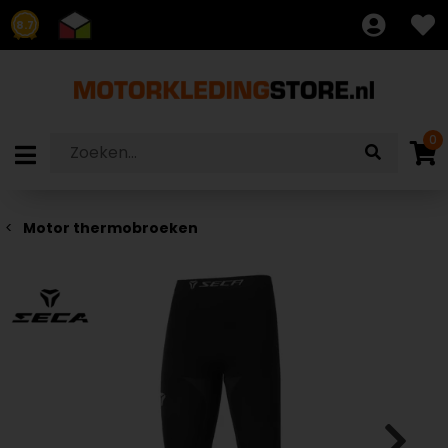
8.7
0
Motor thermobroeken