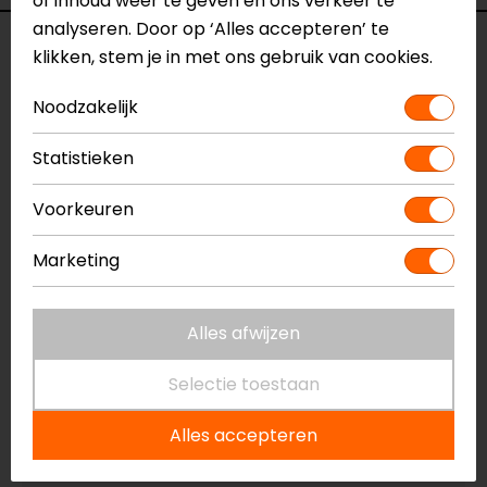
of inhoud weer te geven en ons verkeer te
analyseren. Door op ‘Alles accepteren’ te
Reviews (3)
klikken, stem je in met ons gebruik van cookies.
Noodzakelijk
03-08-2026
Statistieken
Materiaal geraakt snel beschadigd door
Voorkeuren
binnenkant motorbroek. Maar doet wel wat het
moet
Marketing
- Driessens
Alles afwijzen
29-06-2026
Selectie toestaan
geen toelichting gegeven
Alles accepteren
- Beemd