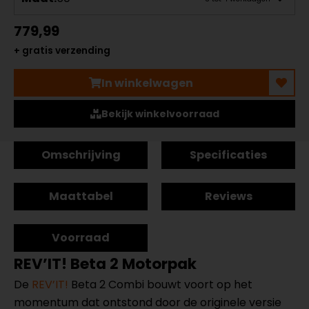
779,99
+ gratis verzending
In winkelwagen
Bekijk winkelvoorraad
Omschrijving
Specificaties
Maattabel
Reviews
Voorraad
REV’IT! Beta 2 Motorpak
De
REV’IT!
Beta 2 Combi bouwt voort op het
momentum dat ontstond door de originele versie