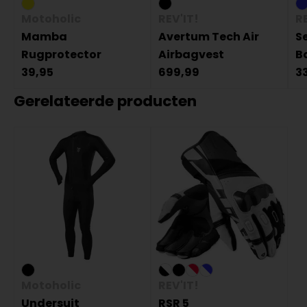
Motoholic
REV'IT!
RE
Mamba
Avertum Tech Air
S
Rugprotector
Airbagvest
B
39,95
699,99
3
Gerelateerde producten
Motoholic
REV'IT!
Undersuit
RSR 5