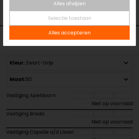
Alles afwijzen
- Becattini
Selectie toestaan
Alles accepteren
Voorraad
Kleur:
Zwart-Grijs
Maat:
50
Vestiging Apeldoorn
Niet op voorraad
Vestiging Breda
Niet op voorraad
Vestiging Capelle a/d IJssel