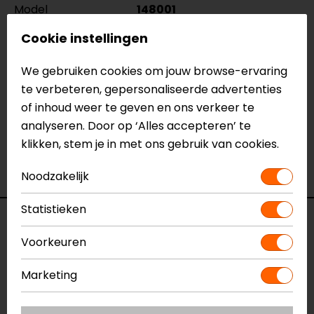
Model
148001
Merk
REV'IT!
Cookie instellingen
Kleur
Zwart-Grijs
Aanritsbaar
Rits rondom
We gebruiken cookies om jouw browse-ervaring
Certificeringsklasse
AAA
te verbeteren, gepersonaliseerde advertenties
Materiaal
Leer
of inhoud weer te geven en ons verkeer te
Rijstijl
Sportief
analyseren. Door op ‘Alles accepteren’ te
Seizoen
Zomer
klikken, stem je in met ons gebruik van cookies.
Ventilatie
Meshpanelen,
Geperforeerd
Noodzakelijk
Statistieken
Reviews (1)
Voorkeuren
Marketing
18-02-2026
geen toelichting gegeven