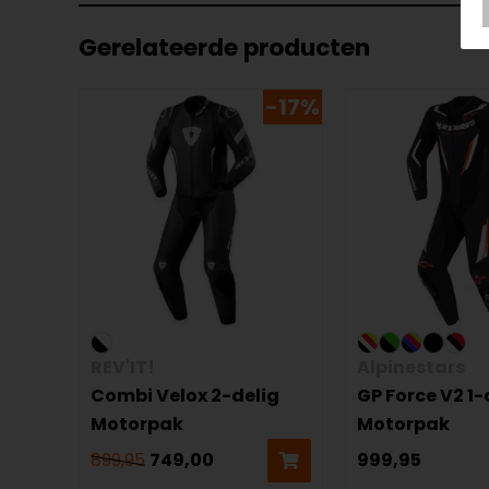
Gerelateerde producten
-17%
REV'IT!
Alpinestars
Combi Velox 2-delig
GP Force V2 1-
Motorpak
Motorpak
899,95
749,00
999,95