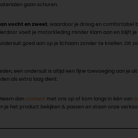
aterialen gaan schuren.
an vocht en zweet
, waardoor je droog en comfortabel blijf
Hierdoor voelt je motorkleding minder klam aan en blijft 
de undersuit goed aan op je lichaam zonder te knellen. Dit 
en, een ondersuit is altijd een fijne toevoeging aan je uitr
en als extra laag dient.
? Neem dan
contact
met ons op of kom langs in één van
o
kun je het product bekijken & passen en staan onze verko