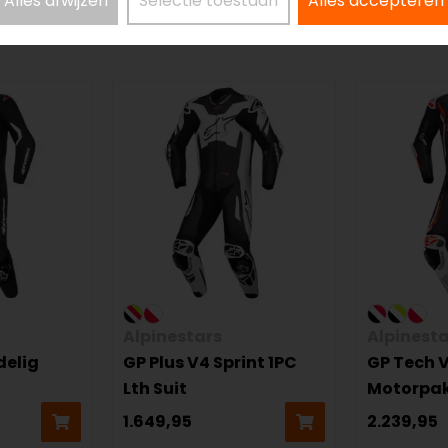
Alles afwijzen
Selectie toestaan
Alles accepteren
Alpinestars
Alpinesta
delig
GP Plus V4 Sprint 1PC
GP Tech V
Lth Suit
Motorpa
1.649,95
2.239,95