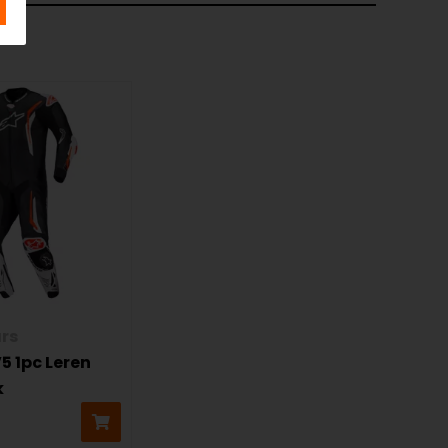
rs
5 1pc Leren
k