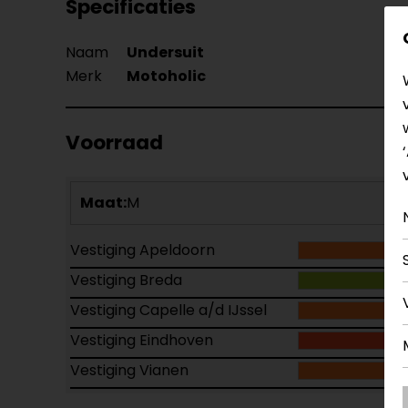
Specificaties
Naam
Undersuit
Merk
Motoholic
Voorraad
Maat:
M
Vestiging Apeldoorn
Vestiging Breda
Vestiging Capelle a/d IJssel
Vestiging Eindhoven
Vestiging Vianen