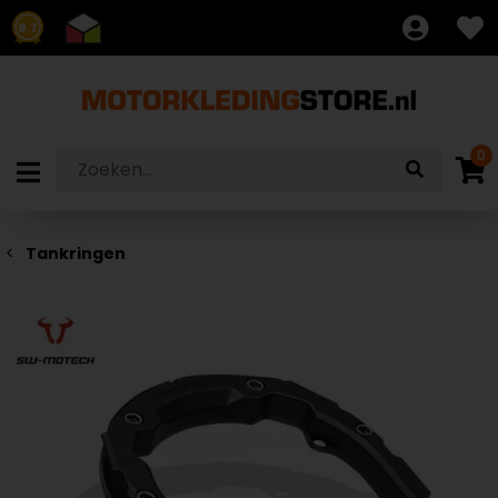
8.7
0
Tankringen