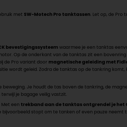
ebruik met
SW-Motech Pro tanktassen
. Let op, de Pro 
CK bevestigingssysteem
waarmee je een tanktas eenvou
or. Op de onderkant van de tanktas zit een bovenring di
j de Pro variant door
magnetische geleiding met Fidl
sitie wordt geleid. Zodra de tanktas op de tankring komt
le beweging. Je houdt de tas boven de tankring, de mag
terwijl je bagage veilig vastzit.
g. Met een
trekband aan de tanktas ontgrendel je het
je bijvoorbeeld stopt om te tanken of even pauze neemt tij