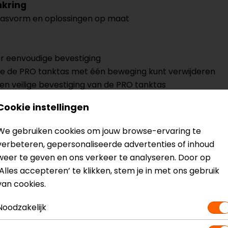
nkring
pasvorm en oplossingen op maat
or eenvoudige bevestiging
je de PRO tanktas met één beweging kunt verwijderen
n veilige bevestiging van de PRO tanktas
ikelijk worden geopend
Cookie instellingen
niet op de tank
We gebruiken cookies om jouw browse-ervaring te
verbeteren, gepersonaliseerde advertenties of inhoud
weer te geven en ons verkeer te analyseren. Door op
? Neem dan
contact
met ons op of kom langs in één van
o
‘Alles accepteren’ te klikken, stem je in met ons gebruik
kun je het product bekijken & passen en staan onze verko
van cookies.
Noodzakelijk