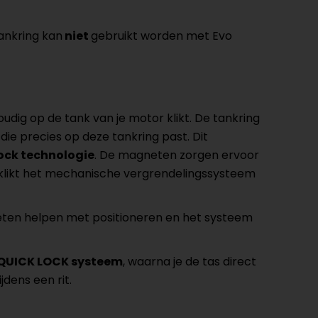
tankring kan
niet
gebruikt worden met Evo
dig op de tank van je motor klikt. De tankring
e precies op deze tankring past. Dit
ock technologie
. De magneten zorgen ervoor
, klikt het mechanische vergrendelingssysteem
neten helpen met positioneren en het systeem
 QUICK LOCK systeem
, waarna je de tas direct
dens een rit.