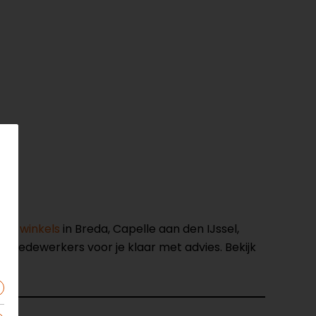
nze winkels
in Breda, Capelle aan den IJssel,
opmedewerkers voor je klaar met advies. Bekijk