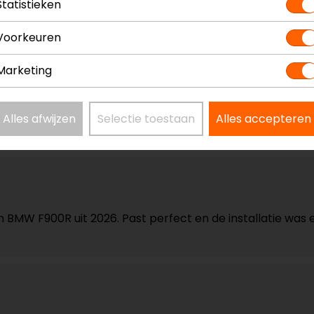
Statistieken
Voorkeuren
 Modellen
Model
Kleur
Marketing
Tanktas bevesti
Alles afwijzen
Selectie toestaan
Alles accepteren
MW F900R uit 2026. Past perfect en de installatie was een