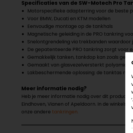
Specificaties van de SW-Motech Pro Ta
Motorspecifieke adapterring voor de beste 
Voor BMW, Ducati en KTM modellen
Eenvoudige montage op de tankhals
Magnetische geleiding in de PRO tankring vo
Snelontgrendeling via trekbanden waardoor 
De gepatenteerde PRO tankring zorgt voor ee
Gemakkelijk tanken, tankdop kan zoals gebru
Gemaakt van glasvezelversterkt polyamide
Lakbeschermende oplossing: de tanktas rust 
Meer informatie nodig?
Heb je meer informatie nodig over dit product
Eindhoven, Vianen of Apeldoorn. In de winkels 
onze andere
tankringen.