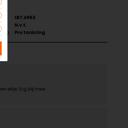
187.4953
N.v.t.
ging
Pro tankring
 eitje. Erg blij mee.