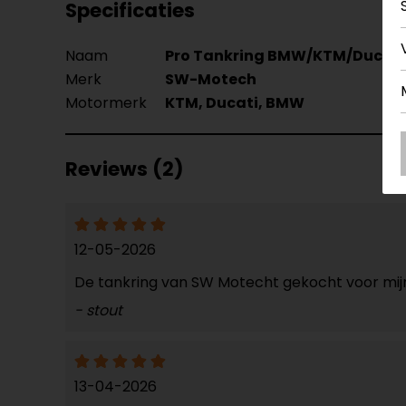
Specificaties
Naam
Pro Tankring BMW/KTM/Ducati
Merk
SW-Motech
Motormerk
KTM, Ducati, BMW
Reviews (2)
12-05-2026
De tankring van SW Motecht gekocht voor mijn B
- stout
13-04-2026