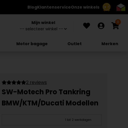
Blog
Klantenservice
Onze winkels
8.7
0
Mijn winkel
Motor bagage
Outlet
Merken
2 reviews
SW-Motech Pro Tankring
BMW/KTM/Ducati Modellen
1 tot 2 werkdagen