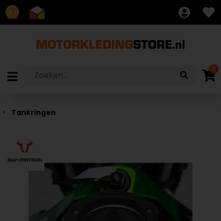
8.7
0
Tankringen