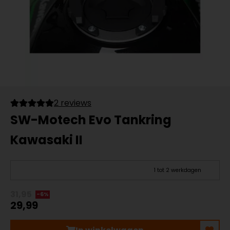
2 reviews
SW-Motech Evo Tankring
Kawasaki II
1 tot 2 werkdagen
31,95
-6%
29,99