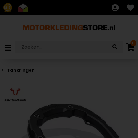
8.7
0
Tankringen