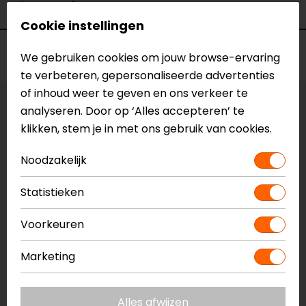
Kleur
Wit
Cookie instellingen
Voorraad
We gebruiken cookies om jouw browse-ervaring
te verbeteren, gepersonaliseerde advertenties
of inhoud weer te geven en ons verkeer te
analyseren. Door op ‘Alles accepteren’ te
Maat:
S
klikken, stem je in met ons gebruik van cookies.
Vestiging Apeldoorn
Noodzakelijk
Niet op voorraad
Vestiging Breda
Statistieken
Niet op voorraad
Voorkeuren
Vestiging Capelle a/d IJssel
Niet op voorraad
Marketing
Vestiging Eindhoven
Niet op voorraad
Alles afwijzen