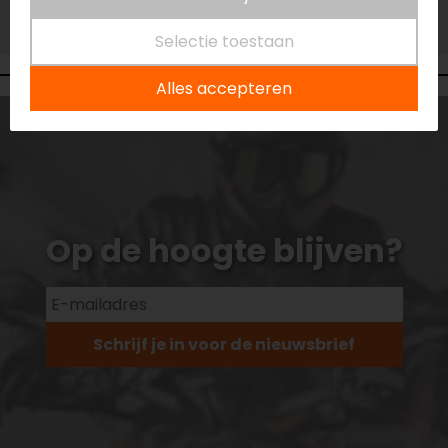
Vestiging Vianen
Niet op voorraad
Selectie toestaan
Alles accepteren
Op de hoogte blijven?
Schrijf je in voor de nieuwsbrief