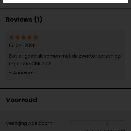
Reviews (1)
15-04-2021
Ziet er goed uit samen met de zwarte laarzen op
mijn rode CBR 2021
- Anoniem
Voorraad
Vestiging Apeldoorn
Niet op voorraad