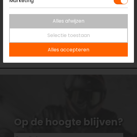
Marketing
Vestiging Capelle a/d IJssel
Niet op voorraad
Alles afwijzen
Vestiging Eindhoven
Selectie toestaan
Niet op voorraad
Vestiging Vianen
Alles accepteren
Niet op voorraad
Op de hoogte blijven?