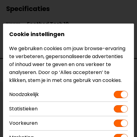
Specificaties
Naam
Footbed Tech 10
Model
25FUT14
Cookie instellingen
Merk
Alpinestars
Kleur
Antraciet-Blauw-Fluor
We gebruiken cookies om jouw browse-ervaring
te verbeteren, gepersonaliseerde advertenties
of inhoud weer te geven en ons verkeer te
Voorraad
analyseren. Door op ‘Alles accepteren’ te
klikken, stem je in met ons gebruik van cookies.
Noodzakelijk
Maat:
13 US (EU-Maat 48)
Statistieken
Vestiging Apeldoorn
Niet op voorraad
Voorkeuren
Vestiging Breda
Niet op voorraad