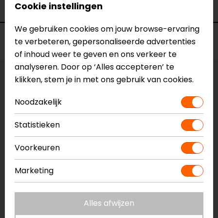
Cookie instellingen
Kleur
Zwart
We gebruiken cookies om jouw browse-ervaring
Voorraad
te verbeteren, gepersonaliseerde advertenties
of inhoud weer te geven en ons verkeer te
analyseren. Door op ‘Alles accepteren’ te
klikken, stem je in met ons gebruik van cookies.
Vestiging Apeldoorn
Niet op voorraad
Noodzakelijk
Vestiging Breda
Niet op voorraad
Statistieken
Vestiging Capelle a/d IJssel
Voorkeuren
Niet op voorraad
Vestiging Eindhoven
Marketing
Niet op voorraad
Vestiging Vianen
Alles afwijzen
Niet op voorraad