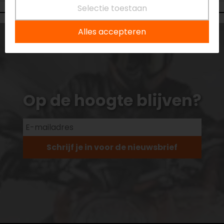
Selectie toestaan
Alles accepteren
Op de hoogte blijven?
Schrijf je in voor de nieuwsbrief