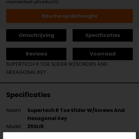
momenteel uitverkocht.
Hou me op de hoogte
Omschrijving
Specificaties
Reviews
Voorraad
SUPERTECH R TOE SLIDER W/SCREWS AND
HEXAGONAL KEY
Specificaties
Naam
Supertech R Toe Slider W/Screws And
Hexagonal Key
Model
25SLI5
Merk
Alpinestars