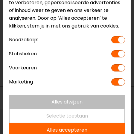
te verbeteren, gepersonaliseerde advertenties
Met de Fuse H2O motorlaarzen geniet je maximaal
of inhoud weer te geven en ons verkeer te
van je komende trip, dag in, dag uit.
analyseren. Door op ‘Alles accepteren’ te
klikken, stem je in met ons gebruik van cookies.
Specificaties
Noodzakelijk
Naam
Boots Fuse H2O
Statistieken
Model
FBR067
Voorkeuren
Merk
REV'IT!
Kleur
Zwart
Marketing
Voorraad
Alles afwijzen
Selectie toestaan
Maat:
41
Alles accepteren