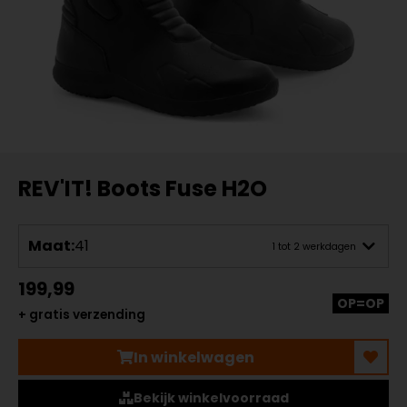
REV'IT! Boots Fuse H2O
Maat:
41
1 tot 2 werkdagen
199,99
OP=OP
+ gratis verzending
In winkelwagen
Bekijk winkelvoorraad