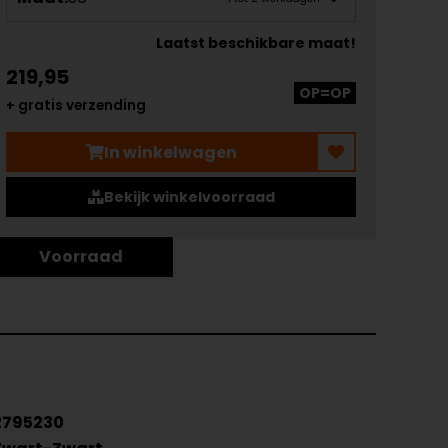
Laatst beschikbare maat!
219,95
OP=OP
+ gratis verzending
In winkelwagen
Bekijk winkelvoorraad
Voorraad
2795230