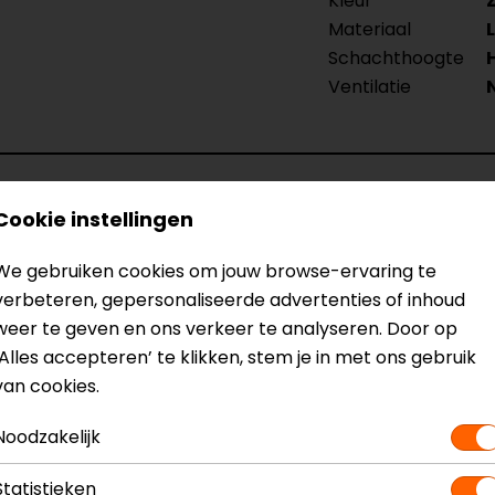
Kleur
Materiaal
Schachthoogte
Ventilatie
Cookie instellingen
We gebruiken cookies om jouw browse-ervaring te
verbeteren, gepersonaliseerde advertenties of inhoud
weer te geven en ons verkeer te analyseren. Door op
en. Ze zitten fantastisch en de service van motorkleding
‘Alles accepteren’ te klikken, stem je in met ons gebruik
van de levering maar dat viel uiteindelijk erg mee. Ik w
van cookies.
Noodzakelijk
Statistieken