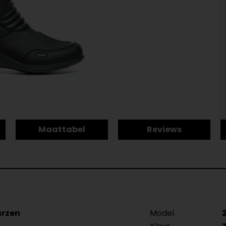
Maattabel
Reviews
arzen
Model