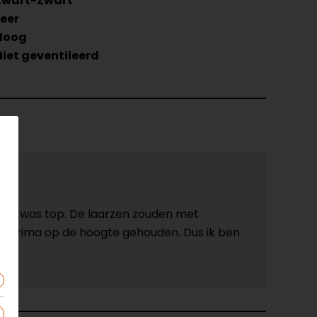
Zwart-Zwart
Leer
Hoog
Niet geventileerd
store was top. De laarzen zouden met
erd prima op de hoogte gehouden. Dus ik ben