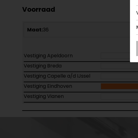
Voorraad
Maat:
36
Vestiging Apeldoorn
Vestiging Breda
Vestiging Capelle a/d IJssel
Vestiging Eindhoven
Vestiging Vianen