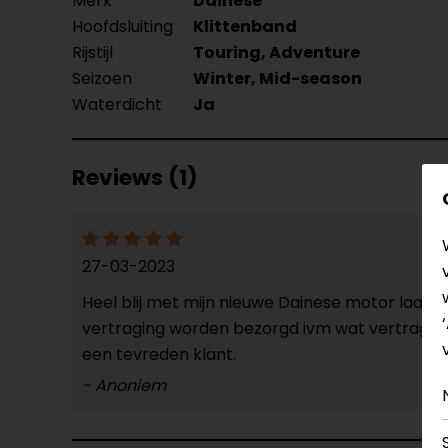
Merk
Dainese
Hoofdsluiting
Klittenband
Rijstijl
Touring, Adventure
Seizoen
Winter, Mid-season
Waterdicht
Ja
Reviews (1)
27-03-2023
Heel blij met mijn nieuwe Dainese motor laarz
vertraging worden bezorgd ivm wat vertraging 
een tevreden klant.
- Anoniem