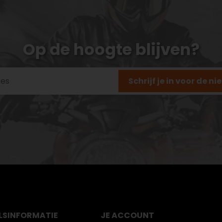
Op de hoogte blijven?
Schrijf je in voor de n
LS
INFORMATIE
JE ACCOUNT