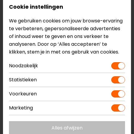
Motorlaarzen
Cookie instellingen
Touring
TPU scheenbeen plaat
We gebruiken cookies om jouw browse-ervaring
Schakelpad
te verbeteren, gepersonaliseerde advertenties
D3O enkelbescherming
of inhoud weer te geven en ons verkeer te
Drytex voering
analyseren. Door op ‘Alles accepteren’ te
Stretch bij de kuit
klikken, stem je in met ons gebruik van cookies.
Klittenband en WP ritssluiting
Noodzakelijk
Michelin rubberen zool
EVA middenzool
Statistieken
Anti-bacterieel, uitneembaar voetbed
Voorkeuren
Meer informatie nodig?
Heb je meer informatie nodig over dit product?
Marketing
Neem dan
contact
met ons op of kom langs in één
van
onze winkels
in Breda, Capelle aan den IJssel,
Alles afwijzen
Eindhoven, Vianen of Apeldoorn. In de winkels kun je