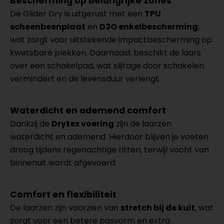
Bescherming op belangrijke zones
De Glider Dry is uitgerust met een
TPU
scheenbeenplaat
en
D3O enkelbescherming
,
wat zorgt voor uitstekende impactbescherming op
kwetsbare plekken. Daarnaast beschikt de laars
over een schakelpad, wat slijtage door schakelen
vermindert en de levensduur verlengt.
Waterdicht en ademend comfort
Dankzij de
Drytex voering
zijn de laarzen
waterdicht en ademend. Hierdoor blijven je voeten
droog tijdens regenachtige ritten, terwijl vocht van
binnenuit wordt afgevoerd.
Comfort en flexibiliteit
De laarzen zijn voorzien van
stretch bij de kuit
, wat
zorgt voor een betere pasvorm en extra