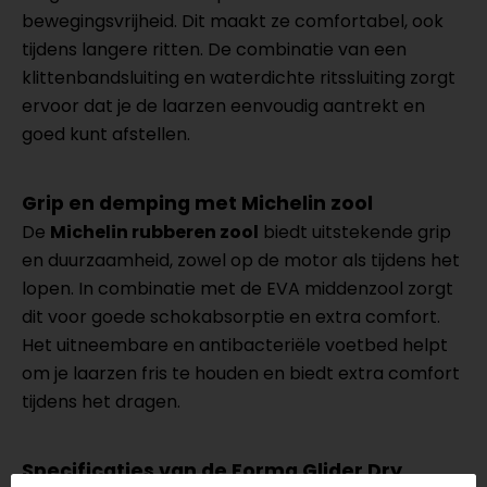
bewegingsvrijheid. Dit maakt ze comfortabel, ook
tijdens langere ritten. De combinatie van een
klittenbandsluiting en waterdichte ritssluiting zorgt
ervoor dat je de laarzen eenvoudig aantrekt en
goed kunt afstellen.
Grip en demping met Michelin zool
De
Michelin rubberen zool
biedt uitstekende grip
en duurzaamheid, zowel op de motor als tijdens het
lopen. In combinatie met de EVA middenzool zorgt
dit voor goede schokabsorptie en extra comfort.
Het uitneembare en antibacteriële voetbed helpt
om je laarzen fris te houden en biedt extra comfort
tijdens het dragen.
Specificaties van de Forma Glider Dry