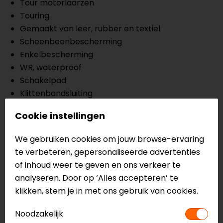
Tour motorlaarzen
Touring
Gemaakt van leer, rubber en textiel
Scheenbeenbescherming
Enkelbescherming
WR, waterproof
Schakelpad
Klittenbandsluiting
Foam op de kritieke punten aan de binnenzijde
Cookie instellingen
voor extra comfort
CE EN13634, level 2 2 2 2
We gebruiken cookies om jouw browse-ervaring
te verbeteren, gepersonaliseerde advertenties
Meer informatie nodig?
of inhoud weer te geven en ons verkeer te
Heb je meer informatie nodig over dit product?
analyseren. Door op ‘Alles accepteren’ te
Neem dan
contact
met ons op of kom langs in één
klikken, stem je in met ons gebruik van cookies.
van
onze winkels
in Breda, Capelle aan den IJssel,
Eindhoven, Vianen of Apeldoorn. In de winkels kun je
Noodzakelijk