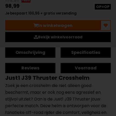
199,95
-50%
98,99
OP=OP
Je bespaart 100,96 + gratis verzending
In winkelwagen
Bekijk winkelvoorraad
Omschrijving
Specificaties
Reviews
Voorraad
Just1 J39 Thruster Crosshelm
Zoek je een crosshelm die niet alleen goed
beschermt, maar er ook nog eens agressief en
stijlvol uitziet? Dan is de Just1 J39 Thruster jouw
perfecte match. Deze helm is ontworpen voor de
fanatieke off-road rijder die comfort, veiligheid en