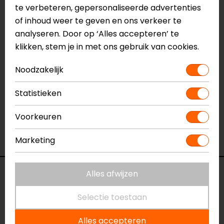
te verbeteren, gepersonaliseerde advertenties
Dubbel D sluiting
of inhoud weer te geven en ons verkeer te
Wordt geleverd met: peak extensie en helm tas
analyseren. Door op ‘Alles accepteren’ te
Meer informatie nodig?
klikken, stem je in met ons gebruik van cookies.
Heb je meer informatie nodig over dit product?
Neem dan
contact
met ons op of kom langs in één
Noodzakelijk
van
onze winkels
in Breda, Capelle aan den IJssel,
Statistieken
Eindhoven, Vianen of Apeldoorn. In de winkels kun je
het product bekijken & passen en staan onze
Voorkeuren
verkoopmedewerkers voor je klaar met advies.
Bekijk onze andere
crosshelmen.
Marketing
Alles afwijzen
Specificaties
Selectie toestaan
Naam
J39 Thruster
Crosshelm
Alles accepteren