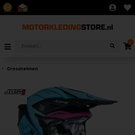
8.7
0
Crosshelmen