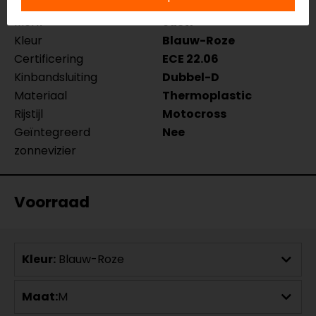
Model
171601
Merk
Just1
Kleur
Blauw-Roze
Certificering
ECE 22.06
Kinbandsluiting
Dubbel-D
Materiaal
Thermoplastic
Rijstijl
Motocross
Geïntegreerd
Nee
zonnevizier
Voorraad
Kleur:
Blauw-Roze
Maat:
M