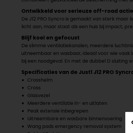
Ontwikkeld voor serieuze off-road acti
De J12 PRO Syncro is gemaakt van sterk maar li
licht aan, maar staat als een huis bij impact, pre
Blijf koel en gefocust
De slimme ventilatiekanalen, meerdere luchtinl
uitneembaar en wasbaar, ideaal voor wie vaak i
bij een noodgeval. En met de dubbel D sluiting w
Specificaties van de Just1 J12 PRO Syncr
Crosshelm
Cross
Glasvezel
Meerdere ventilatie in- en uitlaten
Peak extensie inbegrepen
Uitneembare en wasbare binnenvoering
Wang pads emergency removal system