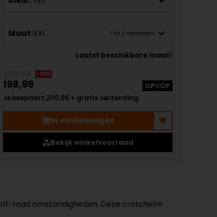
Kleur:
Wit
Maat:
XXL
1 tot 2 werkdagen
Laatst beschikbare maat!
399,95
-50%
198,99
OP=OP
Je bespaart 200,96 + gratis verzending
In winkelwagen
Bekijk winkelvoorraad
in off-road omstandigheden. Deze crosshelm