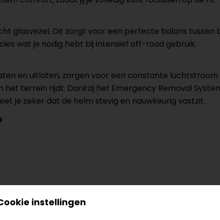
e
cht glasvezel. Dit zorgt voor een perfecte balans tusse
cies wat je nodig hebt bij intensief off-road gebruik.
aten en uitlaten, zorgen voor een constante luchtstroom 
n het terrein rijdt. Dankzij het Emergency Removal Syst
eet je zeker dat de helm stevig en nauwkeurig vastzit.
o
Cookie instellingen