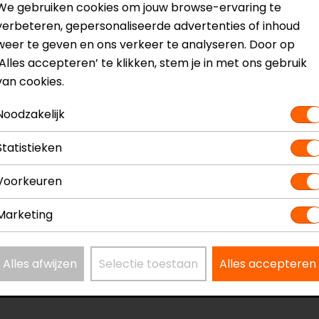
We gebruiken cookies om jouw browse-ervaring te
tas
verbeteren, gepersonaliseerde advertenties of inhoud
weer te geven en ons verkeer te analyseren. Door op
‘Alles accepteren’ te klikken, stem je in met ons gebruik
van cookies.
? Neem dan
contact
met ons op of kom langs in één van
o
kun je het product bekijken & passen en staan onze verko
Noodzakelijk
Statistieken
Voorkeuren
Marketing
Model
17
Kleur
Wi
Kinbandsluiting
Du
Alles afwijzen
Selectie toestaan
Alles accepteren
Rijstijl
Mo