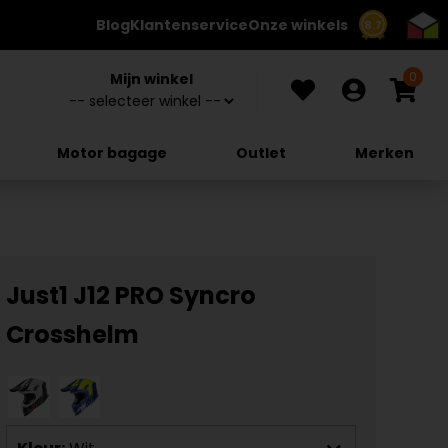
Blog
Klantenservice
Onze winkels
8.7
0
Mijn winkel
Motor bagage
Outlet
Merken
Just1 J12 PRO Syncro
Crosshelm