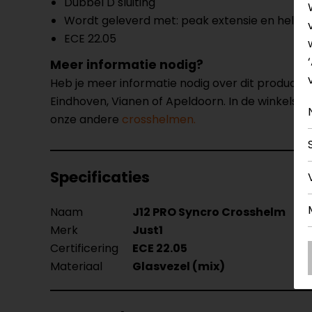
Dubbel D sluiting
Wordt geleverd met: peak extensie en helm 
ECE 22.05
Meer informatie nodig?
Heb je meer informatie nodig over dit product
Eindhoven, Vianen of Apeldoorn. In de winkels 
onze andere
crosshelmen.
Specificaties
Naam
J12 PRO Syncro Crosshelm
Merk
Just1
Certificering
ECE 22.05
Materiaal
Glasvezel (mix)