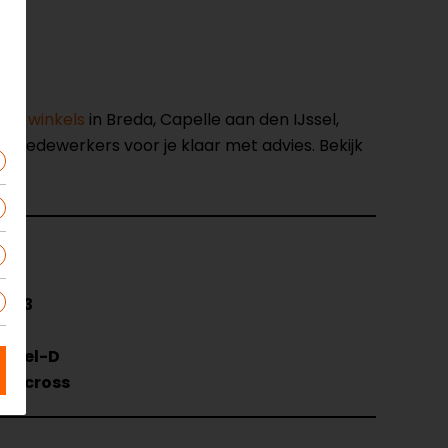
nze winkels
in Breda, Capelle aan den IJssel,
opmedewerkers voor je klaar met advies. Bekijk
1003
t
bbel-D
tocross