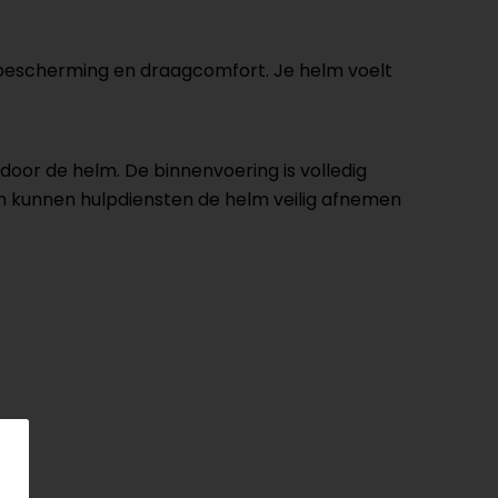
n bescherming en draagcomfort. Je helm voelt
door de helm. De binnenvoering is volledig
em kunnen hulpdiensten de helm veilig afnemen