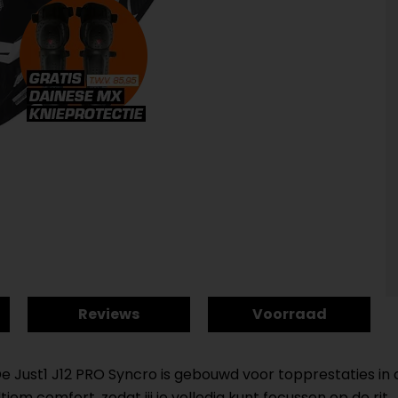
Reviews
Voorraad
. De Just1 J12 PRO Syncro is gebouwd voor topprestaties 
comfort, zodat jij je volledig kunt focussen op de rit.