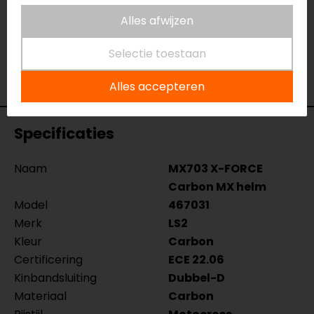
van
onze winkels
in Breda, Capelle aan den IJssel,
Eindhoven, Vianen of Apeldoorn. In de winkels kun je
Alles afwijzen
het product bekijken & passen en staan onze
Selectie toestaan
verkoopmedewerkers voor je klaar met advies.
Bekijk onze andere
MX helmen
.
Alles accepteren
Specificaties
Naam
MX703 X-FORCE
Carbon MX helm
Model
467031
Merk
LS2
Kleur
Carbon
Certificering
ECE 22.06
Kinbandsluiting
Dubbel-D
Materiaal
Carbon