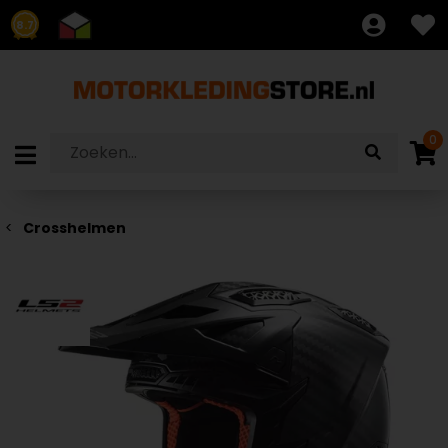
8.7
0
Crosshelmen