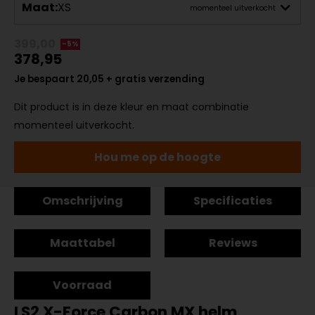
Maat:
XS
momenteel uitverkocht
399,00
-5%
378,95
Je bespaart 20,05 + gratis verzending
Dit product is in deze kleur en maat combinatie
momenteel uitverkocht.
Hou me op de hoogte
Omschrijving
Specificaties
Maattabel
Reviews
Voorraad
LS2 X-Force Carbon MX helm