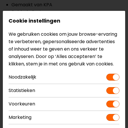
Gemaakt van KPA
Dubbele D-ring
Multi-density EPS
Cookie instellingen
Versterkte kinband
We gebruiken cookies om jouw browse-ervaring
Kin- en bovenventilatie
te verbeteren, gepersonaliseerde advertenties
Uitlaatopeningen
of inhoud weer te geven en ons verkeer te
Gekanaliseerde EPS
analyseren. Door op ‘Alles accepteren’ te
Hypoallergene, ademende, uitneembare en
klikken, stem je in met ons gebruik van cookies.
wasbare binnenvoering
Lasergesneden schuim
Noodzakelijk
Hydratie kit
Piek is uitschuifbaar en verstelbaar
Statistieken
ECE 22.06 keuring
Voorkeuren
Meer informatie nodig?
Heb je meer informatie nodig over dit product?
Marketing
Neem dan
contact
met ons op of kom langs in één