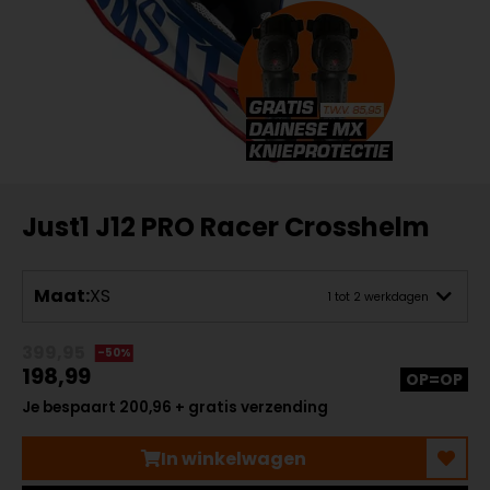
Just1 J12 PRO Racer Crosshelm
Maat:
XS
1 tot 2 werkdagen
399,95
-50%
198,99
OP=OP
Je bespaart 200,96 + gratis verzending
In winkelwagen