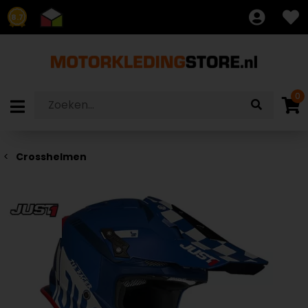
8.7
0
Crosshelmen