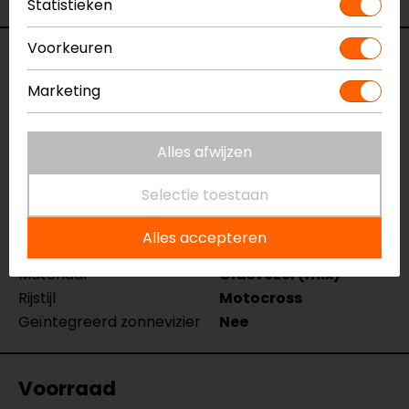
Statistieken
Voorkeuren
Specificaties
Marketing
Naam
J12 PRO Racer
Crosshelm
Alles afwijzen
Model
171006
Merk
Just1
Selectie toestaan
Kleur
Blauw
Certificering
ECE 22.05
Alles accepteren
Kinbandsluiting
Dubbel-D
Materiaal
Glasvezel (mix)
Rijstijl
Motocross
Geïntegreerd zonnevizier
Nee
Voorraad