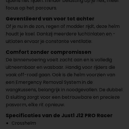
tijdens het rijden: minder belasting op je nek, meer
focus op het parcours.
Geventileerd van voor tot achter
Of je nu in de zon, regen of modder rijdt, deze helm
houdt je koel. Dankzij meerdere luchtinlaten en -
uitlaten ervaar je constante ventilatie.
Comfort zonder compromissen
De binnenvoering voelt zacht aan en is volledig
uitneembaar en wasbaar. Handig voor rijders die
vaak off-road gaan. Ook is de helm voorzien van
een Emergency Removal System in de
wangkussens, belangrijk in noodgevallen. De dubbel
D sluiting zorgt voor een betrouwbare en precieze
pasvorm, elke rit opnieuw.
Specificaties van de Just1 J12 PRO Racer
Crosshelm