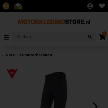
8.7
0
Gore-Tex motorbroeken