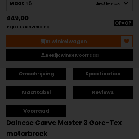
Maat:
48
direct leverbaar
449,00
OP=OP
+ gratis verzending
In winkelwagen
Bekijk winkelvoorraad
Omschrijving
Specificaties
Maattabel
Reviews
Voorraad
Dainese Carve Master 3 Gore-Tex
motorbroek