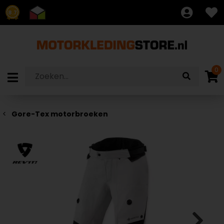
8.7
0
Gore-Tex motorbroeken