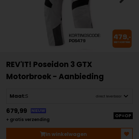
REV'IT! Poseidon 3 GTX
Motorbroek - Aanbieding
Maat:
S
direct leverbaar
679,99
NIEUW
OP=OP
+ gratis verzending
In winkelwagen