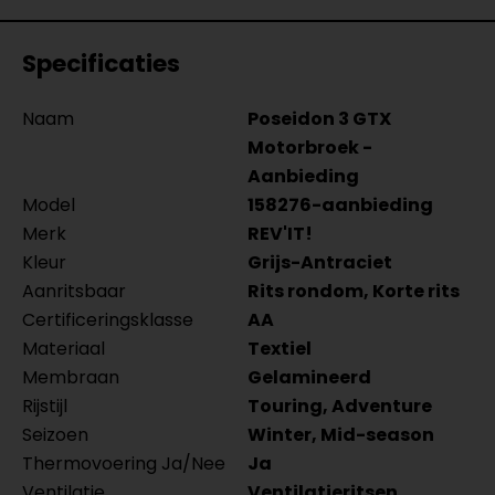
Specificaties
Naam
Poseidon 3 GTX
Motorbroek -
Aanbieding
Model
158276-aanbieding
Merk
REV'IT!
Kleur
Grijs-Antraciet
Aanritsbaar
Rits rondom, Korte rits
Certificeringsklasse
AA
Materiaal
Textiel
Membraan
Gelamineerd
Rijstijl
Touring, Adventure
Seizoen
Winter, Mid-season
Thermovoering Ja/Nee
Ja
Ventilatie
Ventilatieritsen,