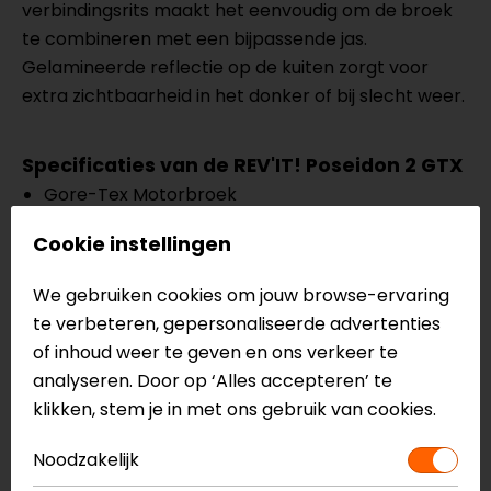
verbindingsrits maakt het eenvoudig om de broek
te combineren met een bijpassende jas.
Gelamineerde reflectie op de kuiten zorgt voor
extra zichtbaarheid in het donker of bij slecht weer.
Specificaties van de REV'IT! Poseidon 2 GTX
Gore-Tex Motorbroek
Adventure/Touring
Cookie instellingen
SEEFLEX CE-level 2 knieprotectoren
SEESMART CE-level 1 heupprotectoren - RV33
We gebruiken cookies om jouw browse-ervaring
Gelamineerd 2L en 3L Gore-tex membraan
te verbeteren, gepersonaliseerde advertenties
Uitneembare thermo binnenvoering
of inhoud weer te geven en ons verkeer te
Grote VCS Aquadefence ventilatie op
analyseren. Door op ‘Alles accepteren’ te
bovenbenen
klikken, stem je in met ons gebruik van cookies.
Gelamineerde reflectie aan kuiten
Verstelbaar aan taille en onderbeen
Noodzakelijk
Lange verbindingsrits