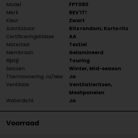
Model
FPT090
Merk
REV'IT!
Kleur
Zwart
Aanritsbaar
Rits rondom, Korte rits
Certificeringsklasse
AA
Materiaal
Textiel
Membraan
Gelamineerd
Rijstijl
Touring
Seizoen
Winter, Mid-season
Thermovoering Ja/Nee
Ja
Ventilatie
Ventilatieritsen,
Meshpanelen
Waterdicht
Ja
Voorraad