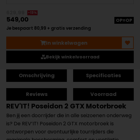
629,99
-13%
549,00
OP=OP
Je bespaart 80,99 + gratis verzending
In winkelwagen
Bekijk winkelvoorraad
Omschrijving
Specificaties
Reviews
Voorraad
REV'IT! Poseidon 2 GTX Motorbroek
Ben jij een doorrijder die in alle seizoenen onderweg
is? De REV’IT! Poseidon 2 GTX motorbroek is
ontworpen voor avontuurlijke tourrijders die
maximale bescherming, comfort en ventilatie