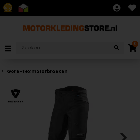
8.7
0
Gore-Tex motorbroeken