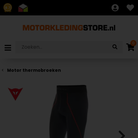
8.7
0
Motor thermobroeken