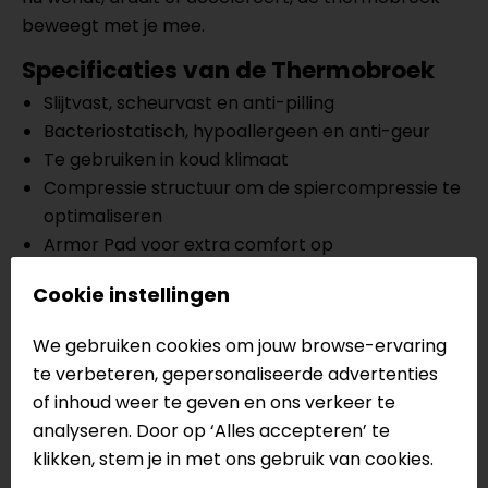
beweegt met je mee.
Specificaties van de Thermobroek
Slijtvast, scheurvast en anti-pilling
Bacteriostatisch, hypoallergeen en anti-geur
Te gebruiken in koud klimaat
Compressie structuur om de spiercompressie te
optimaliseren
Armor Pad voor extra comfort op
contactgebieden
Cookie instellingen
Naadloze constructie voor superieur comfort
Gemaakt van 5% elastaan, 95% poliammide
We gebruiken cookies om jouw browse-ervaring
Milieuvriendelijke vezels en 100% recyclebaar
te verbeteren, gepersonaliseerde advertenties
3D-framepantser voor extra thermische isolatie
of inhoud weer te geven en ons verkeer te
Actief vochtmanagement
analyseren. Door op ‘Alles accepteren’ te
Dryarn-stof met hoge
klikken, stem je in met ons gebruik van cookies.
gewicht/lengteverhouding