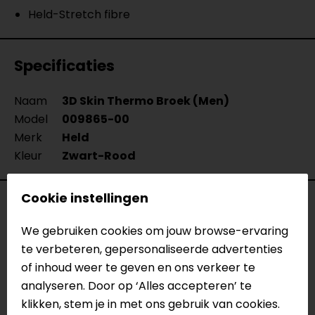
Held-Stretch fibre
Specificaties
Naam
3D Skin Thermo Broek (Men)
Model
009865-00
Merk
Held
Kleur
Zwart-Rood
Cookie instellingen
Reviews (1)
We gebruiken cookies om jouw browse-ervaring
te verbeteren, gepersonaliseerde advertenties
of inhoud weer te geven en ons verkeer te
04-02-2021
analyseren. Door op ‘Alles accepteren’ te
aangenaam bij kouder weer. wel even wennen
klikken, stem je in met ons gebruik van cookies.
aan de stof.