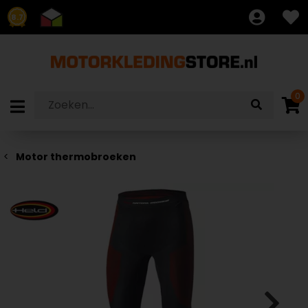
8.7
0
Motor thermobroeken