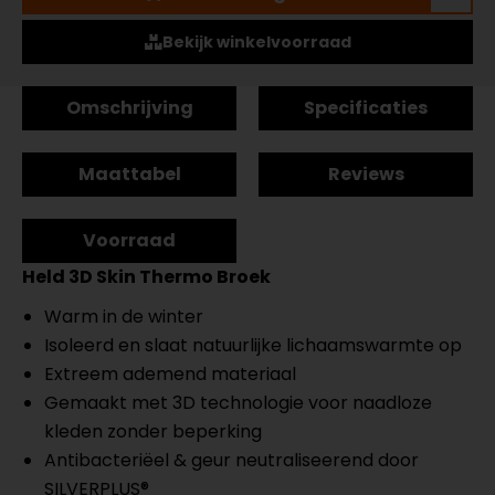
Bekijk winkelvoorraad
Omschrijving
Specificaties
Maattabel
Reviews
Voorraad
Held 3D Skin Thermo Broek
Warm in de winter
Isoleerd en slaat natuurlijke lichaamswarmte op
Extreem ademend materiaal
Gemaakt met 3D technologie voor naadloze
kleden zonder beperking
Antibacteriëel & geur neutraliseerend door
SILVERPLUS®